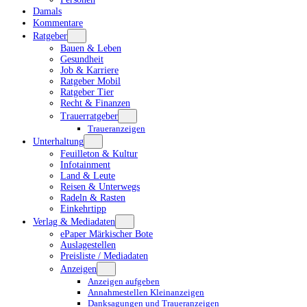
Damals
Kommentare
Ratgeber
Bauen & Leben
Gesundheit
Job & Karriere
Ratgeber Mobil
Ratgeber Tier
Recht & Finanzen
Trauerratgeber
Traueranzeigen
Unterhaltung
Feuilleton & Kultur
Infotainment
Land & Leute
Reisen & Unterwegs
Radeln & Rasten
Einkehrtipp
Verlag & Mediadaten
ePaper Märkischer Bote
Auslagestellen
Preisliste / Mediadaten
Anzeigen
Anzeigen aufgeben
Annahmestellen Kleinanzeigen
Danksagungen und Traueranzeigen