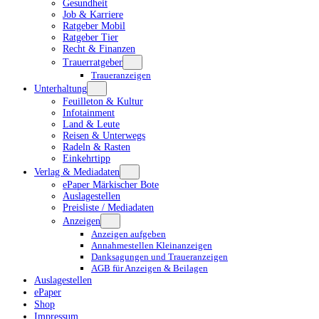
Gesundheit
Job & Karriere
Ratgeber Mobil
Ratgeber Tier
Recht & Finanzen
Trauerratgeber
Traueranzeigen
Unterhaltung
Feuilleton & Kultur
Infotainment
Land & Leute
Reisen & Unterwegs
Radeln & Rasten
Einkehrtipp
Verlag & Mediadaten
ePaper Märkischer Bote
Auslagestellen
Preisliste / Mediadaten
Anzeigen
Anzeigen aufgeben
Annahmestellen Kleinanzeigen
Danksagungen und Traueranzeigen
AGB für Anzeigen & Beilagen
Auslagestellen
ePaper
Shop
Impressum