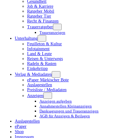
Gesundheit
Job & Karriere
Ratgeber Mobil
Ratgeber Tier
Recht & Finanzen
Trauerratgeber
Traueranzeigen
Unterhaltung
Feuilleton & Kultur
Infotainment
Land & Leute
Reisen & Unterwegs
Radeln & Rasten
Einkehrtipp
Verlag & Mediadaten
ePaper Märkischer Bote
Auslagestellen
Preisliste / Mediadaten
Anzeigen
Anzeigen aufgeben
Annahmestellen Kleinanzeigen
Danksagungen und Traueranzeigen
AGB für Anzeigen & Beilagen
Auslagestellen
ePaper
Shop
Impressum