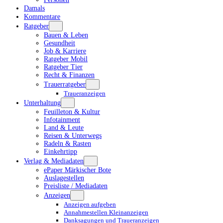
Damals
Kommentare
Ratgeber
Bauen & Leben
Gesundheit
Job & Karriere
Ratgeber Mobil
Ratgeber Tier
Recht & Finanzen
Trauerratgeber
Traueranzeigen
Unterhaltung
Feuilleton & Kultur
Infotainment
Land & Leute
Reisen & Unterwegs
Radeln & Rasten
Einkehrtipp
Verlag & Mediadaten
ePaper Märkischer Bote
Auslagestellen
Preisliste / Mediadaten
Anzeigen
Anzeigen aufgeben
Annahmestellen Kleinanzeigen
Danksagungen und Traueranzeigen