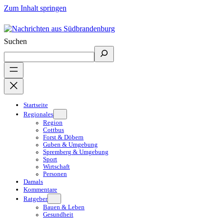
Zum Inhalt springen
Suchen
Startseite
Regionales
Region
Cottbus
Forst & Döbern
Guben & Umgebung
Spremberg & Umgebung
Sport
Wirtschaft
Personen
Damals
Kommentare
Ratgeber
Bauen & Leben
Gesundheit