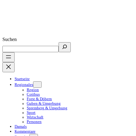
Suchen
Startseite
Regionales
Region
Cottbus
Forst & Döbern
Guben & Umgebung
Spremberg & Umgebung
Sport
Wirtschaft
Personen
Damals
Kommentare