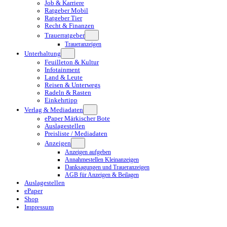
Job & Karriere
Ratgeber Mobil
Ratgeber Tier
Recht & Finanzen
Trauerratgeber
Traueranzeigen
Unterhaltung
Feuilleton & Kultur
Infotainment
Land & Leute
Reisen & Unterwegs
Radeln & Rasten
Einkehrtipp
Verlag & Mediadaten
ePaper Märkischer Bote
Auslagestellen
Preisliste / Mediadaten
Anzeigen
Anzeigen aufgeben
Annahmestellen Kleinanzeigen
Danksagungen und Traueranzeigen
AGB für Anzeigen & Beilagen
Auslagestellen
ePaper
Shop
Impressum