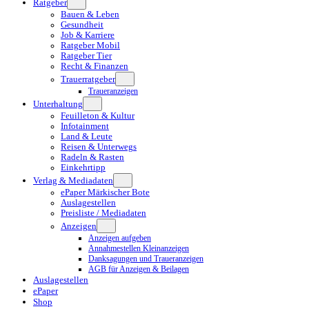
Ratgeber
Bauen & Leben
Gesundheit
Job & Karriere
Ratgeber Mobil
Ratgeber Tier
Recht & Finanzen
Trauerratgeber
Traueranzeigen
Unterhaltung
Feuilleton & Kultur
Infotainment
Land & Leute
Reisen & Unterwegs
Radeln & Rasten
Einkehrtipp
Verlag & Mediadaten
ePaper Märkischer Bote
Auslagestellen
Preisliste / Mediadaten
Anzeigen
Anzeigen aufgeben
Annahmestellen Kleinanzeigen
Danksagungen und Traueranzeigen
AGB für Anzeigen & Beilagen
Auslagestellen
ePaper
Shop