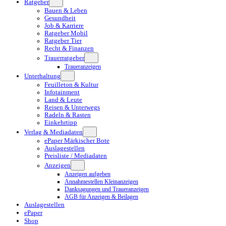
Ratgeber
Bauen & Leben
Gesundheit
Job & Karriere
Ratgeber Mobil
Ratgeber Tier
Recht & Finanzen
Trauerratgeber
Traueranzeigen
Unterhaltung
Feuilleton & Kultur
Infotainment
Land & Leute
Reisen & Unterwegs
Radeln & Rasten
Einkehrtipp
Verlag & Mediadaten
ePaper Märkischer Bote
Auslagestellen
Preisliste / Mediadaten
Anzeigen
Anzeigen aufgeben
Annahmestellen Kleinanzeigen
Danksagungen und Traueranzeigen
AGB für Anzeigen & Beilagen
Auslagestellen
ePaper
Shop