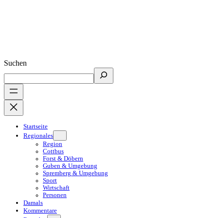
Suchen
Startseite
Regionales
Region
Cottbus
Forst & Döbern
Guben & Umgebung
Spremberg & Umgebung
Sport
Wirtschaft
Personen
Damals
Kommentare