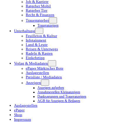
Job & Karriere
Ratgeber Mobil
Ratgeber Tier
Recht & Finanzen
Trauerratgeber
Traueranzeigen
Unterhaltung
Feuilleton & Kultur
Infotainment
Land & Leute
Reisen & Unterwegs
Radeln & Rasten
Einkehrtipp
Verlag & Mediadaten
ePaper Märkischer Bote
Auslagestellen
Preisliste / Mediadaten
Anzeigen
Anzeigen aufgeben
Annahmestellen Kleinanzeigen
Danksagungen und Traueranzeigen
AGB für Anzeigen & Beilagen
Auslagestellen
ePaper
Shop
Impressum