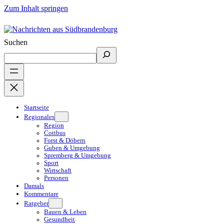
Zum Inhalt springen
Suchen
Startseite
Regionales
Region
Cottbus
Forst & Döbern
Guben & Umgebung
Spremberg & Umgebung
Sport
Wirtschaft
Personen
Damals
Kommentare
Ratgeber
Bauen & Leben
Gesundheit