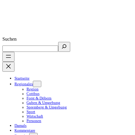
Suchen
Startseite
Regionales
Region
Cottbus
Forst & Döbern
Guben & Umgebung
Spremberg & Umgebung
Sport
Wirtschaft
Personen
Damals
Kommentare