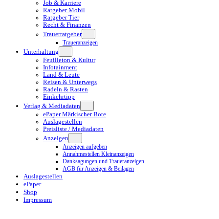
Job & Karriere
Ratgeber Mobil
Ratgeber Tier
Recht & Finanzen
Trauerratgeber
Traueranzeigen
Unterhaltung
Feuilleton & Kultur
Infotainment
Land & Leute
Reisen & Unterwegs
Radeln & Rasten
Einkehrtipp
Verlag & Mediadaten
ePaper Märkischer Bote
Auslagestellen
Preisliste / Mediadaten
Anzeigen
Anzeigen aufgeben
Annahmestellen Kleinanzeigen
Danksagungen und Traueranzeigen
AGB für Anzeigen & Beilagen
Auslagestellen
ePaper
Shop
Impressum