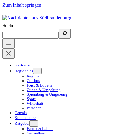
Zum Inhalt springen
Suchen
Startseite
Regionales
Region
Cottbus
Forst & Döbern
Guben & Umgebung
Spremberg & Umgebung
Sport
Wirtschaft
Personen
Damals
Kommentare
Ratgeber
Bauen & Leben
Gesundheit