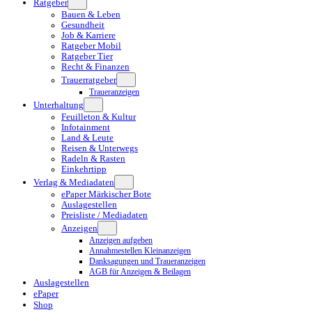
Ratgeber
Bauen & Leben
Gesundheit
Job & Karriere
Ratgeber Mobil
Ratgeber Tier
Recht & Finanzen
Trauerratgeber
Traueranzeigen
Unterhaltung
Feuilleton & Kultur
Infotainment
Land & Leute
Reisen & Unterwegs
Radeln & Rasten
Einkehrtipp
Verlag & Mediadaten
ePaper Märkischer Bote
Auslagestellen
Preisliste / Mediadaten
Anzeigen
Anzeigen aufgeben
Annahmestellen Kleinanzeigen
Danksagungen und Traueranzeigen
AGB für Anzeigen & Beilagen
Auslagestellen
ePaper
Shop