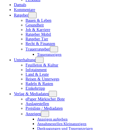
Damals
Kommentare
Ratgeber
Bauen & Leben
Gesundheit
Job & Karriere
Ratgeber Mobil
Ratgeber Tier
Recht & Finanzen
Trauerratgeber
Traueranzeigen
Unterhaltung
Feuilleton & Kultur
Infotainment
Land & Leute
Reisen & Unterwegs
Radeln & Rasten
Einkehrtipp
Verlag & Mediadaten
ePaper Märkischer Bote
Auslagestellen
Preisliste / Mediadaten
Anzeigen
Anzeigen aufgeben
Annahmestellen Kleinanzeigen
Danksagungen und Traueranzeigen