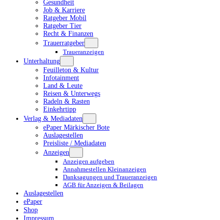
Gesundheit
Job & Karriere
Ratgeber Mobil
Ratgeber Tier
Recht & Finanzen
Trauerratgeber
Traueranzeigen
Unterhaltung
Feuilleton & Kultur
Infotainment
Land & Leute
Reisen & Unterwegs
Radeln & Rasten
Einkehrtipp
Verlag & Mediadaten
ePaper Märkischer Bote
Auslagestellen
Preisliste / Mediadaten
Anzeigen
Anzeigen aufgeben
Annahmestellen Kleinanzeigen
Danksagungen und Traueranzeigen
AGB für Anzeigen & Beilagen
Auslagestellen
ePaper
Shop
Impressum