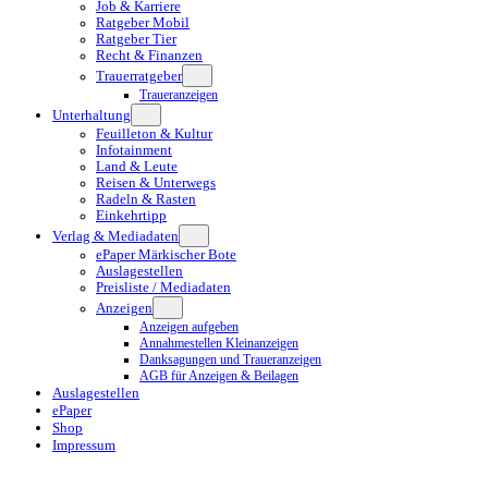
Job & Karriere
Ratgeber Mobil
Ratgeber Tier
Recht & Finanzen
Trauerratgeber
Traueranzeigen
Unterhaltung
Feuilleton & Kultur
Infotainment
Land & Leute
Reisen & Unterwegs
Radeln & Rasten
Einkehrtipp
Verlag & Mediadaten
ePaper Märkischer Bote
Auslagestellen
Preisliste / Mediadaten
Anzeigen
Anzeigen aufgeben
Annahmestellen Kleinanzeigen
Danksagungen und Traueranzeigen
AGB für Anzeigen & Beilagen
Auslagestellen
ePaper
Shop
Impressum