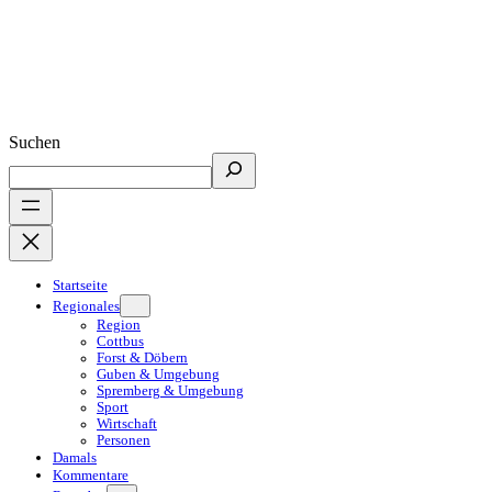
Suchen
Startseite
Regionales
Region
Cottbus
Forst & Döbern
Guben & Umgebung
Spremberg & Umgebung
Sport
Wirtschaft
Personen
Damals
Kommentare