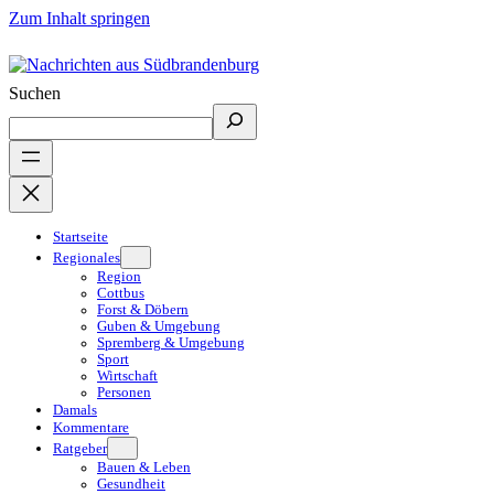
Zum Inhalt springen
Suchen
Startseite
Regionales
Region
Cottbus
Forst & Döbern
Guben & Umgebung
Spremberg & Umgebung
Sport
Wirtschaft
Personen
Damals
Kommentare
Ratgeber
Bauen & Leben
Gesundheit