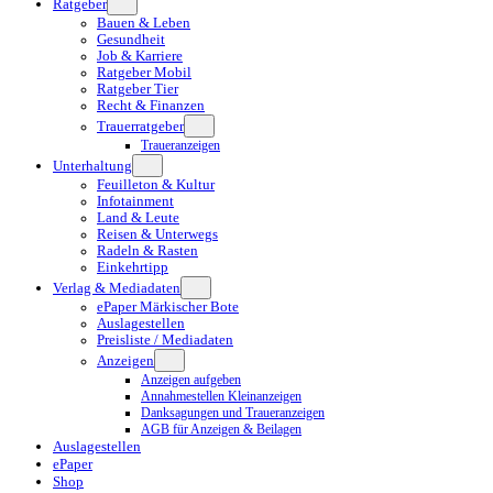
Ratgeber
Bauen & Leben
Gesundheit
Job & Karriere
Ratgeber Mobil
Ratgeber Tier
Recht & Finanzen
Trauerratgeber
Traueranzeigen
Unterhaltung
Feuilleton & Kultur
Infotainment
Land & Leute
Reisen & Unterwegs
Radeln & Rasten
Einkehrtipp
Verlag & Mediadaten
ePaper Märkischer Bote
Auslagestellen
Preisliste / Mediadaten
Anzeigen
Anzeigen aufgeben
Annahmestellen Kleinanzeigen
Danksagungen und Traueranzeigen
AGB für Anzeigen & Beilagen
Auslagestellen
ePaper
Shop