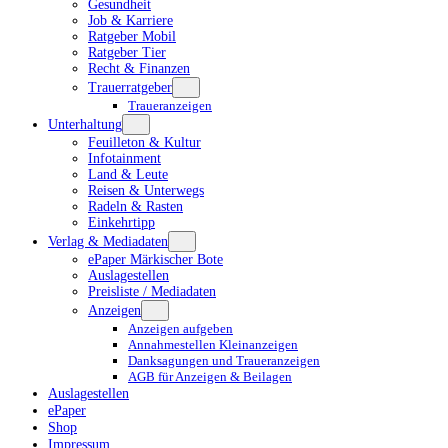
Gesundheit
Job & Karriere
Ratgeber Mobil
Ratgeber Tier
Recht & Finanzen
Trauerratgeber
Traueranzeigen
Unterhaltung
Feuilleton & Kultur
Infotainment
Land & Leute
Reisen & Unterwegs
Radeln & Rasten
Einkehrtipp
Verlag & Mediadaten
ePaper Märkischer Bote
Auslagestellen
Preisliste / Mediadaten
Anzeigen
Anzeigen aufgeben
Annahmestellen Kleinanzeigen
Danksagungen und Traueranzeigen
AGB für Anzeigen & Beilagen
Auslagestellen
ePaper
Shop
Impressum