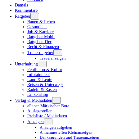
Damals
Kommentare
Ratgeber
Bauen & Leben
Gesundheit
Job & Karriere
Ratgeber Mobil
Ratgeber Tier
Recht & Finanzen
Trauerratgeber
Traueranzeigen
Unterhaltung
Feuilleton & Kultur
Infotainment
Land & Leute
Reisen & Unterwegs
Radeln & Rasten
Einkehrtipp
Verlag & Mediadaten
ePaper Märkischer Bote
Auslagestellen
Preisliste / Mediadaten
Anzeigen
Anzeigen aufgeben
Annahmestellen Kleinanzeigen
Danksagungen und Traueranzeigen