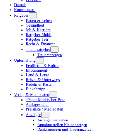
Damals
Kommentare
Ratgeber
Bauen & Leben
Gesundheit
Job & Karriere
Ratgeber Mobil
Ratgeber Tier
Recht & Finanzen
Trauerratgeber
Traueranzeigen
Unterhaltung
Feuilleton & Kultur
Infotainment
Land & Leute
Reisen & Unterwegs
Radeln & Rasten
Einkehrtipp
Verlag & Mediadaten
ePaper Märkischer Bote
Auslagestellen
Preisliste / Mediadaten
Anzeigen
Anzeigen aufgeben
Annahmestellen Kleinanzeigen
Danksagungen und Traueranzeigen