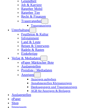
Gesundheit
Job & Karriere
Ratgeber Mobil
Ratgeber Tier
Recht & Finanzen
Trauerratgeber
Traueranzeigen
Unterhaltung
Feuilleton & Kultur
Infotainment
Land & Leute
Reisen & Unterwegs
Radeln & Rasten
Einkehrtipp
Verlag & Mediadaten
ePaper Märkischer Bote
Auslagestellen
Preisliste / Mediadaten
Anzeigen
Anzeigen aufgeben
Annahmestellen Kleinanzeigen
Danksagungen und Traueranzeigen
AGB für Anzeigen & Beilagen
Auslagestellen
ePaper
Shop
Impressum