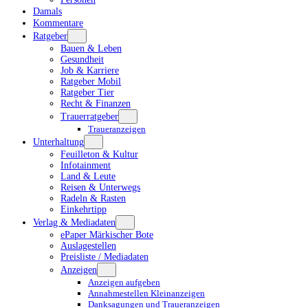
Damals
Kommentare
Ratgeber
Bauen & Leben
Gesundheit
Job & Karriere
Ratgeber Mobil
Ratgeber Tier
Recht & Finanzen
Trauerratgeber
Traueranzeigen
Unterhaltung
Feuilleton & Kultur
Infotainment
Land & Leute
Reisen & Unterwegs
Radeln & Rasten
Einkehrtipp
Verlag & Mediadaten
ePaper Märkischer Bote
Auslagestellen
Preisliste / Mediadaten
Anzeigen
Anzeigen aufgeben
Annahmestellen Kleinanzeigen
Danksagungen und Traueranzeigen