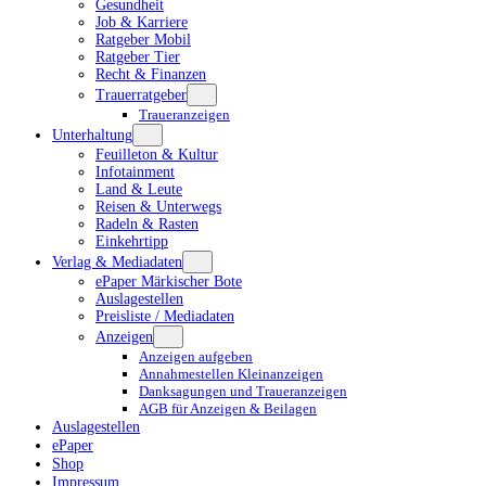
Gesundheit
Job & Karriere
Ratgeber Mobil
Ratgeber Tier
Recht & Finanzen
Trauerratgeber
Traueranzeigen
Unterhaltung
Feuilleton & Kultur
Infotainment
Land & Leute
Reisen & Unterwegs
Radeln & Rasten
Einkehrtipp
Verlag & Mediadaten
ePaper Märkischer Bote
Auslagestellen
Preisliste / Mediadaten
Anzeigen
Anzeigen aufgeben
Annahmestellen Kleinanzeigen
Danksagungen und Traueranzeigen
AGB für Anzeigen & Beilagen
Auslagestellen
ePaper
Shop
Impressum