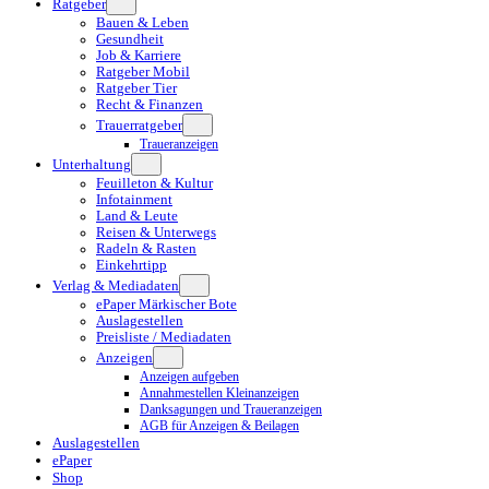
Ratgeber
Bauen & Leben
Gesundheit
Job & Karriere
Ratgeber Mobil
Ratgeber Tier
Recht & Finanzen
Trauerratgeber
Traueranzeigen
Unterhaltung
Feuilleton & Kultur
Infotainment
Land & Leute
Reisen & Unterwegs
Radeln & Rasten
Einkehrtipp
Verlag & Mediadaten
ePaper Märkischer Bote
Auslagestellen
Preisliste / Mediadaten
Anzeigen
Anzeigen aufgeben
Annahmestellen Kleinanzeigen
Danksagungen und Traueranzeigen
AGB für Anzeigen & Beilagen
Auslagestellen
ePaper
Shop