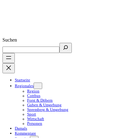
Suchen
Startseite
Regionales
Region
Cottbus
Forst & Döbern
Guben & Umgebung
Spremberg & Umgebung
Sport
Wirtschaft
Personen
Damals
Kommentare