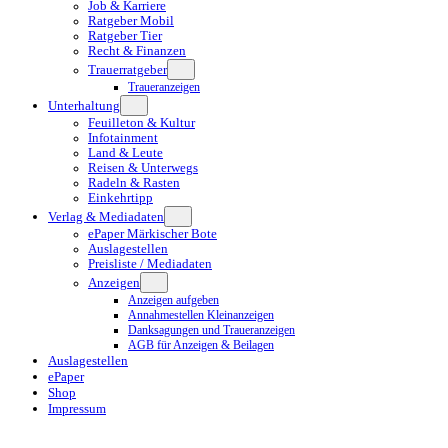
Job & Karriere
Ratgeber Mobil
Ratgeber Tier
Recht & Finanzen
Trauerratgeber
Traueranzeigen
Unterhaltung
Feuilleton & Kultur
Infotainment
Land & Leute
Reisen & Unterwegs
Radeln & Rasten
Einkehrtipp
Verlag & Mediadaten
ePaper Märkischer Bote
Auslagestellen
Preisliste / Mediadaten
Anzeigen
Anzeigen aufgeben
Annahmestellen Kleinanzeigen
Danksagungen und Traueranzeigen
AGB für Anzeigen & Beilagen
Auslagestellen
ePaper
Shop
Impressum