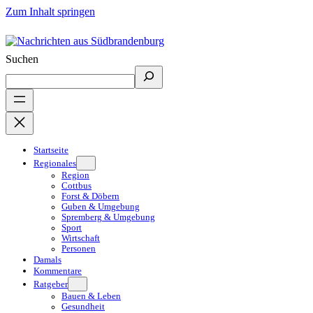
Zum Inhalt springen
Suchen
Startseite
Regionales
Region
Cottbus
Forst & Döbern
Guben & Umgebung
Spremberg & Umgebung
Sport
Wirtschaft
Personen
Damals
Kommentare
Ratgeber
Bauen & Leben
Gesundheit