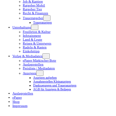
Job & Karriere
Ratgeber Mobil
Ratgeber Tier
Recht & Finanzen
Trauerratgeber
Traueranzeigen
Unterhaltung
Feuilleton & Kultur
Infotainment
Land & Leute
Reisen & Unterwegs
Radeln & Rasten
Einkehrtipp
Verlag & Mediadaten
ePaper Märkischer Bote
Auslagestellen
Preisliste / Mediadaten
Anzeigen
Anzeigen aufgeben
Annahmestellen Kleinanzeigen
Danksagungen und Traueranzeigen
AGB für Anzeigen & Beilagen
Auslagestellen
ePaper
Shop
Impressum