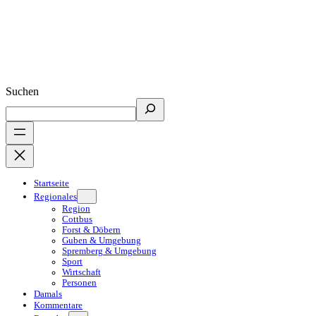
Suchen
Startseite
Regionales
Region
Cottbus
Forst & Döbern
Guben & Umgebung
Spremberg & Umgebung
Sport
Wirtschaft
Personen
Damals
Kommentare