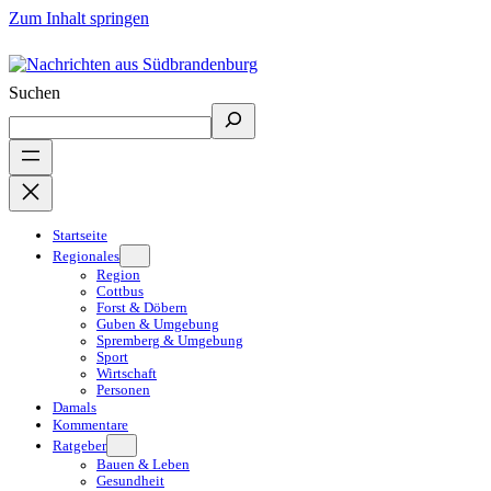
Zum Inhalt springen
Suchen
Startseite
Regionales
Region
Cottbus
Forst & Döbern
Guben & Umgebung
Spremberg & Umgebung
Sport
Wirtschaft
Personen
Damals
Kommentare
Ratgeber
Bauen & Leben
Gesundheit