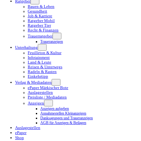
Ratgeber
Bauen & Leben
Gesundheit
Job & Karriere
Ratgeber Mobil
Ratgeber Tier
Recht & Finanzen
Trauerratgeber
Traueranzeigen
Unterhaltung
Feuilleton & Kultur
Infotainment
Land & Leute
Reisen & Unterwegs
Radeln & Rasten
Einkehrtipp
Verlag & Mediadaten
ePaper Märkischer Bote
Auslagestellen
Preisliste / Mediadaten
Anzeigen
Anzeigen aufgeben
Annahmestellen Kleinanzeigen
Danksagungen und Traueranzeigen
AGB für Anzeigen & Beilagen
Auslagestellen
ePaper
Shop