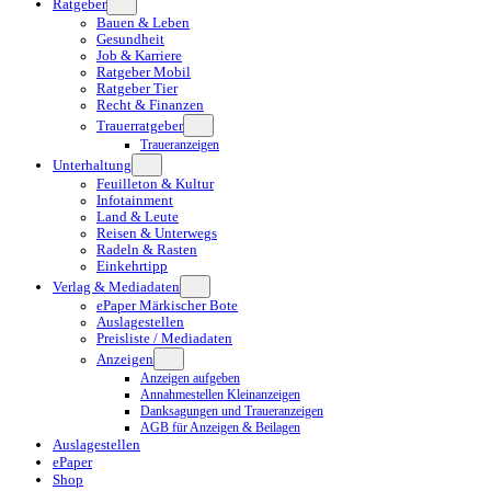
Ratgeber
Bauen & Leben
Gesundheit
Job & Karriere
Ratgeber Mobil
Ratgeber Tier
Recht & Finanzen
Trauerratgeber
Traueranzeigen
Unterhaltung
Feuilleton & Kultur
Infotainment
Land & Leute
Reisen & Unterwegs
Radeln & Rasten
Einkehrtipp
Verlag & Mediadaten
ePaper Märkischer Bote
Auslagestellen
Preisliste / Mediadaten
Anzeigen
Anzeigen aufgeben
Annahmestellen Kleinanzeigen
Danksagungen und Traueranzeigen
AGB für Anzeigen & Beilagen
Auslagestellen
ePaper
Shop