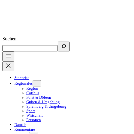
Suchen
Startseite
Regionales
Region
Cottbus
Forst & Döbern
Guben & Umgebung
Spremberg & Umgebung
Sport
Wirtschaft
Personen
Damals
Kommentare