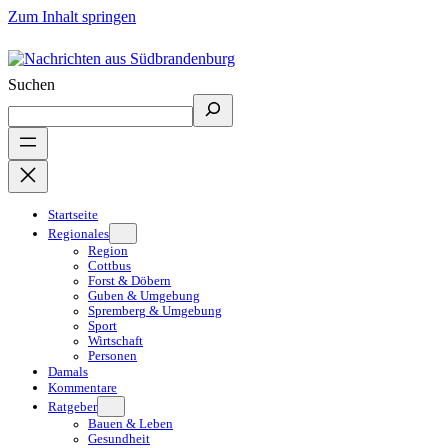
Zum Inhalt springen
Suchen
Startseite
Regionales
Region
Cottbus
Forst & Döbern
Guben & Umgebung
Spremberg & Umgebung
Sport
Wirtschaft
Personen
Damals
Kommentare
Ratgeber
Bauen & Leben
Gesundheit