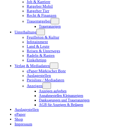
Job & Karriere
Ratgeber Mobil
Ratgeber Tier
Recht & Finanzen
Trauerratgeber
Traueranzeigen
Unterhaltung
Feuilleton & Kultur
Infotainment
Land & Leute
Reisen & Unterwegs
Radeln & Rasten
Einkehrtipp
Verlag & Mediadaten
ePaper Märkischer Bote
Auslagestellen
Preisliste / Mediadaten
Anzeigen
Anzeigen aufgeben
Annahmestellen Kleinanzeigen
Danksagungen und Traueranzeigen
AGB für Anzeigen & Beilagen
Auslagestellen
ePaper
Shop
Impressum