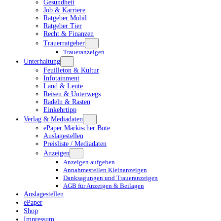
Gesundheit
Job & Karriere
Ratgeber Mobil
Ratgeber Tier
Recht & Finanzen
Trauerratgeber
Traueranzeigen
Unterhaltung
Feuilleton & Kultur
Infotainment
Land & Leute
Reisen & Unterwegs
Radeln & Rasten
Einkehrtipp
Verlag & Mediadaten
ePaper Märkischer Bote
Auslagestellen
Preisliste / Mediadaten
Anzeigen
Anzeigen aufgeben
Annahmestellen Kleinanzeigen
Danksagungen und Traueranzeigen
AGB für Anzeigen & Beilagen
Auslagestellen
ePaper
Shop
Impressum