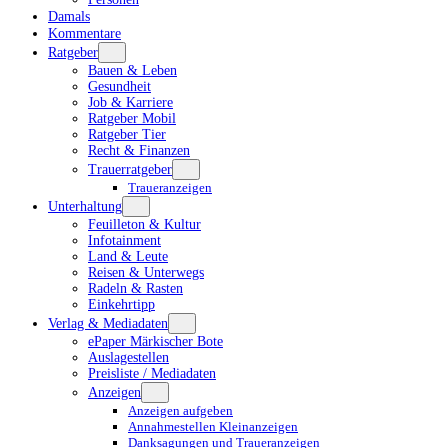
Damals
Kommentare
Ratgeber
Bauen & Leben
Gesundheit
Job & Karriere
Ratgeber Mobil
Ratgeber Tier
Recht & Finanzen
Trauerratgeber
Traueranzeigen
Unterhaltung
Feuilleton & Kultur
Infotainment
Land & Leute
Reisen & Unterwegs
Radeln & Rasten
Einkehrtipp
Verlag & Mediadaten
ePaper Märkischer Bote
Auslagestellen
Preisliste / Mediadaten
Anzeigen
Anzeigen aufgeben
Annahmestellen Kleinanzeigen
Danksagungen und Traueranzeigen