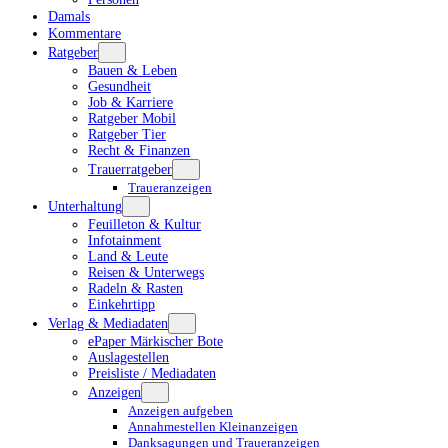
Damals
Kommentare
Ratgeber
Bauen & Leben
Gesundheit
Job & Karriere
Ratgeber Mobil
Ratgeber Tier
Recht & Finanzen
Trauerratgeber
Traueranzeigen
Unterhaltung
Feuilleton & Kultur
Infotainment
Land & Leute
Reisen & Unterwegs
Radeln & Rasten
Einkehrtipp
Verlag & Mediadaten
ePaper Märkischer Bote
Auslagestellen
Preisliste / Mediadaten
Anzeigen
Anzeigen aufgeben
Annahmestellen Kleinanzeigen
Danksagungen und Traueranzeigen