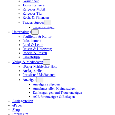
Gesundheit
Job & Karriere
Ratgeber Mobil
Ratgeber Tier
Recht & Finanzen
Trauerratgeber
Traueranzeigen
Unterhaltung
Feuilleton & Kultur
Infotainment
Land & Leute
Reisen & Unterwegs
Radeln & Rasten
Einkehrtipp
Verlag & Mediadaten
ePaper Märkischer Bote
Auslagestellen
Preisliste / Mediadaten
Anzeigen
Anzeigen aufgeben
Annahmestellen Kleinanzeigen
Danksagungen und Traueranzeigen
AGB für Anzeigen & Beilagen
Auslagestellen
ePaper
Shop
Impressum