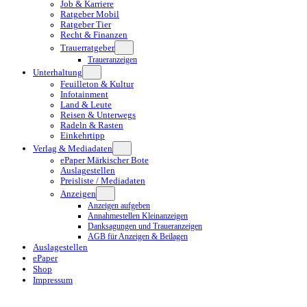
Job & Karriere
Ratgeber Mobil
Ratgeber Tier
Recht & Finanzen
Trauerratgeber
Traueranzeigen
Unterhaltung
Feuilleton & Kultur
Infotainment
Land & Leute
Reisen & Unterwegs
Radeln & Rasten
Einkehrtipp
Verlag & Mediadaten
ePaper Märkischer Bote
Auslagestellen
Preisliste / Mediadaten
Anzeigen
Anzeigen aufgeben
Annahmestellen Kleinanzeigen
Danksagungen und Traueranzeigen
AGB für Anzeigen & Beilagen
Auslagestellen
ePaper
Shop
Impressum