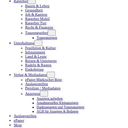
Ratgeber
Bauen & Leben
Gesundheit
Job & Karriere
Ratgeber Mobil
Ratgeber Tier
Recht & Finanzen
Trauerratgeber
Traueranzeigen
Unterhaltung
Feuilleton & Kultur
Infotainment
Land & Leute
Reisen & Unterwegs
Radeln & Rasten
Einkehrtipp
Verlag & Mediadaten
ePaper Märkischer Bote
Auslagestellen
Preisliste / Mediadaten
Anzeigen
Anzeigen aufgeben
Annahmestellen Kleinanzeigen
Danksagungen und Traueranzeigen
AGB für Anzeigen & Beilagen
Auslagestellen
ePaper
Shop