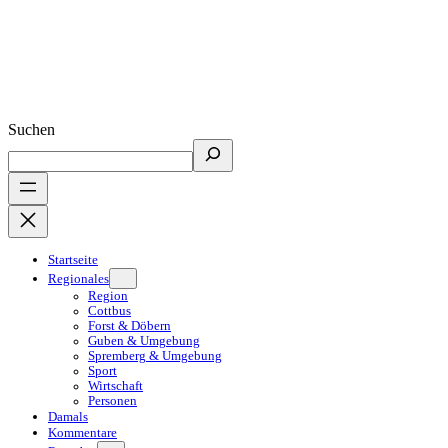
Suchen
Startseite
Regionales
Region
Cottbus
Forst & Döbern
Guben & Umgebung
Spremberg & Umgebung
Sport
Wirtschaft
Personen
Damals
Kommentare