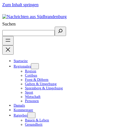
Zum Inhalt springen
Suchen
Startseite
Regionales
Region
Cottbus
Forst & Döbern
Guben & Umgebung
Spremberg & Umgebung
Sport
Wirtschaft
Personen
Damals
Kommentare
Ratgeber
Bauen & Leben
Gesundheit