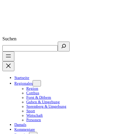
Suchen
Startseite
Regionales
Region
Cottbus
Forst & Döbern
Guben & Umgebung
Spremberg & Umgebung
Sport
Wirtschaft
Personen
Damals
Kommentare