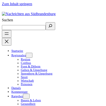
Zum Inhalt springen
Suchen
Startseite
Regionales
Region
Cottbus
Forst & Döbern
Guben & Umgebung
Spremberg & Umgebung
Sport
Wirtschaft
Personen
Damals
Kommentare
Ratgeber
Bauen & Leben
Gesundheit