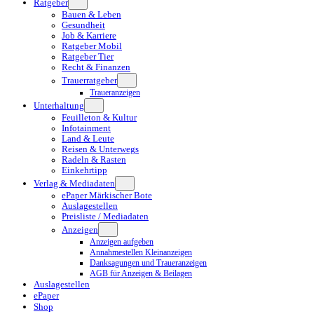
Ratgeber
Bauen & Leben
Gesundheit
Job & Karriere
Ratgeber Mobil
Ratgeber Tier
Recht & Finanzen
Trauerratgeber
Traueranzeigen
Unterhaltung
Feuilleton & Kultur
Infotainment
Land & Leute
Reisen & Unterwegs
Radeln & Rasten
Einkehrtipp
Verlag & Mediadaten
ePaper Märkischer Bote
Auslagestellen
Preisliste / Mediadaten
Anzeigen
Anzeigen aufgeben
Annahmestellen Kleinanzeigen
Danksagungen und Traueranzeigen
AGB für Anzeigen & Beilagen
Auslagestellen
ePaper
Shop