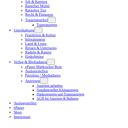
Job & Karriere
Ratgeber Mobil
Ratgeber Tier
Recht & Finanzen
Trauerratgeber
Traueranzeigen
Unterhaltung
Feuilleton & Kultur
Infotainment
Land & Leute
Reisen & Unterwegs
Radeln & Rasten
Einkehrtipp
Verlag & Mediadaten
ePaper Märkischer Bote
Auslagestellen
Preisliste / Mediadaten
Anzeigen
Anzeigen aufgeben
Annahmestellen Kleinanzeigen
Danksagungen und Traueranzeigen
AGB für Anzeigen & Beilagen
Auslagestellen
ePaper
Shop
Impressum