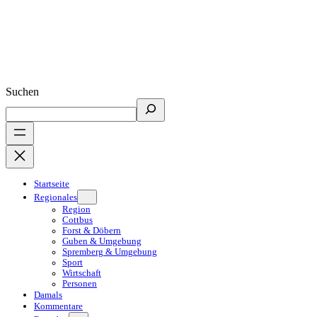
Suchen
Startseite
Regionales
Region
Cottbus
Forst & Döbern
Guben & Umgebung
Spremberg & Umgebung
Sport
Wirtschaft
Personen
Damals
Kommentare