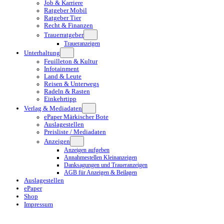
Job & Karriere
Ratgeber Mobil
Ratgeber Tier
Recht & Finanzen
Trauerratgeber
Traueranzeigen
Unterhaltung
Feuilleton & Kultur
Infotainment
Land & Leute
Reisen & Unterwegs
Radeln & Rasten
Einkehrtipp
Verlag & Mediadaten
ePaper Märkischer Bote
Auslagestellen
Preisliste / Mediadaten
Anzeigen
Anzeigen aufgeben
Annahmestellen Kleinanzeigen
Danksagungen und Traueranzeigen
AGB für Anzeigen & Beilagen
Auslagestellen
ePaper
Shop
Impressum