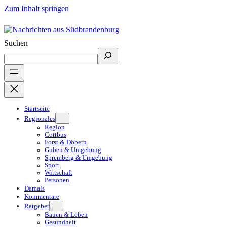
Zum Inhalt springen
Suchen
Startseite
Regionales
Region
Cottbus
Forst & Döbern
Guben & Umgebung
Spremberg & Umgebung
Sport
Wirtschaft
Personen
Damals
Kommentare
Ratgeber
Bauen & Leben
Gesundheit