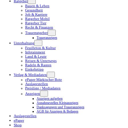
Ratgeber
Bauen & Leben
Gesundheit
Job & Karriere
Ratgeber Mobil
Ratgeber Tier
Recht & Finanzen
Trauerratgeber
Traueranzeigen
Unterhaltung
Feuilleton & Kultur
Infotainment
Land & Leute
Reisen & Unterwegs
Radeln & Rasten
Einkehrtipp
Verlag & Mediadaten
ePaper Märkischer Bote
Auslagestellen
Preisliste / Mediadaten
Anzeigen
Anzeigen aufgeben
Annahmestellen Kleinanzeigen
Danksagungen und Traueranzeigen
AGB für Anzeigen & Beilagen
Auslagestellen
ePaper
Shop