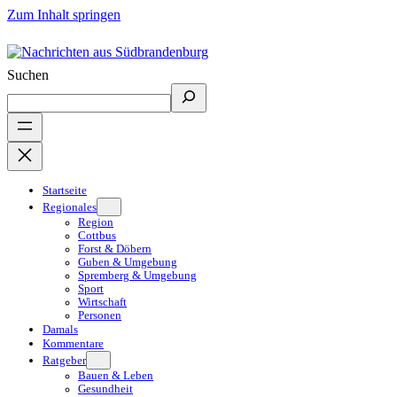
Zum Inhalt springen
Suchen
Startseite
Regionales
Region
Cottbus
Forst & Döbern
Guben & Umgebung
Spremberg & Umgebung
Sport
Wirtschaft
Personen
Damals
Kommentare
Ratgeber
Bauen & Leben
Gesundheit