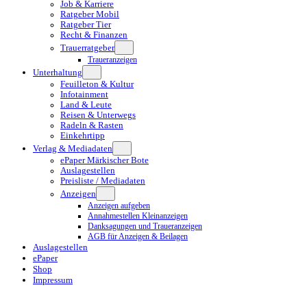
Job & Karriere
Ratgeber Mobil
Ratgeber Tier
Recht & Finanzen
Trauerratgeber
Traueranzeigen
Unterhaltung
Feuilleton & Kultur
Infotainment
Land & Leute
Reisen & Unterwegs
Radeln & Rasten
Einkehrtipp
Verlag & Mediadaten
ePaper Märkischer Bote
Auslagestellen
Preisliste / Mediadaten
Anzeigen
Anzeigen aufgeben
Annahmestellen Kleinanzeigen
Danksagungen und Traueranzeigen
AGB für Anzeigen & Beilagen
Auslagestellen
ePaper
Shop
Impressum