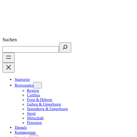
Suchen
Startseite
Regionales
Region
Cottbus
Forst & Döbern
Guben & Umgebung
Spremberg & Umgebung
Sport
Wirtschaft
Personen
Damals
Kommentare