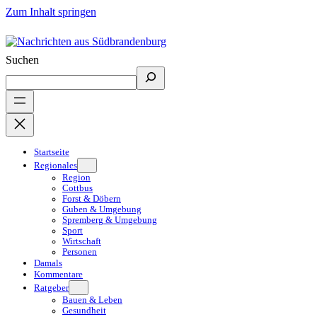
Zum Inhalt springen
Suchen
Startseite
Regionales
Region
Cottbus
Forst & Döbern
Guben & Umgebung
Spremberg & Umgebung
Sport
Wirtschaft
Personen
Damals
Kommentare
Ratgeber
Bauen & Leben
Gesundheit