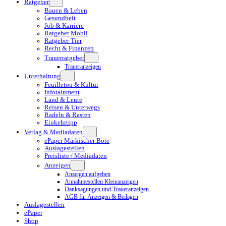
Ratgeber
Bauen & Leben
Gesundheit
Job & Karriere
Ratgeber Mobil
Ratgeber Tier
Recht & Finanzen
Trauerratgeber
Traueranzeigen
Unterhaltung
Feuilleton & Kultur
Infotainment
Land & Leute
Reisen & Unterwegs
Radeln & Rasten
Einkehrtipp
Verlag & Mediadaten
ePaper Märkischer Bote
Auslagestellen
Preisliste / Mediadaten
Anzeigen
Anzeigen aufgeben
Annahmestellen Kleinanzeigen
Danksagungen und Traueranzeigen
AGB für Anzeigen & Beilagen
Auslagestellen
ePaper
Shop