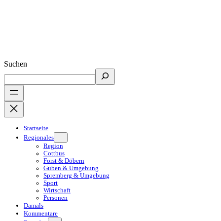
Suchen
Startseite
Regionales
Region
Cottbus
Forst & Döbern
Guben & Umgebung
Spremberg & Umgebung
Sport
Wirtschaft
Personen
Damals
Kommentare