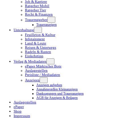
Job & Karriere
Ratgeber Mobil
Ratgeber Tier
Recht & Finanzen
Trauerratgeber
Traueranzeigen
Unterhaltung
Feuilleton & Kultur
Infotainment
Land & Leute
Reisen & Unterwegs
Radeln & Rasten
Einkehrtipp
Verlag & Mediadaten
ePaper Märkischer Bote
Auslagestellen
Preisliste / Mediadaten
Anzeigen
Anzeigen aufgeben
Annahmestellen Kleinanzeigen
Danksagungen und Traueranzeigen
AGB für Anzeigen & Beilagen
Auslagestellen
ePaper
Shop
Impressum