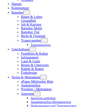
Damals
Kommentare
Ratgeber
Bauen & Leben
Gesundheit
Job & Karriere
Ratgeber Mobil
Ratgeber Tier
Recht & Finanzen
Trauerratgeber
Traueranzeigen
Unterhaltung
Feuilleton & Kultur
Infotainment
Land & Leute
Reisen & Unterwegs
Radeln & Rasten
Einkehrtipp
Verlag & Mediadaten
ePaper Märkischer Bote
Auslagestellen
Preisliste / Mediadaten
Anzeigen
Anzeigen aufgeben
Annahmestellen Kleinanzeigen
Danksagungen und Traueranzeigen