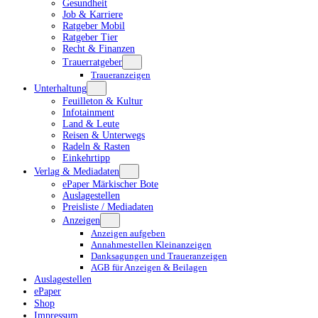
Gesundheit
Job & Karriere
Ratgeber Mobil
Ratgeber Tier
Recht & Finanzen
Trauerratgeber
Traueranzeigen
Unterhaltung
Feuilleton & Kultur
Infotainment
Land & Leute
Reisen & Unterwegs
Radeln & Rasten
Einkehrtipp
Verlag & Mediadaten
ePaper Märkischer Bote
Auslagestellen
Preisliste / Mediadaten
Anzeigen
Anzeigen aufgeben
Annahmestellen Kleinanzeigen
Danksagungen und Traueranzeigen
AGB für Anzeigen & Beilagen
Auslagestellen
ePaper
Shop
Impressum