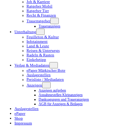
Job & Karriere
Ratgeber Mobil
Ratgeber Tier
Recht & Finanzen
Trauerratgeber
Traueranzeigen
Unterhaltung
Feuilleton & Kultur
Infotainment
Land & Leute
Reisen & Unterwegs
Radeln & Rasten
Einkehrtipp
Verlag & Mediadaten
ePaper Märkischer Bote
Auslagestellen
Preisliste / Mediadaten
Anzeigen
Anzeigen aufgeben
Annahmestellen Kleinanzeigen
Danksagungen und Traueranzeigen
AGB für Anzeigen & Beilagen
Auslagestellen
ePaper
Shop
Impressum