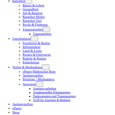
Ratgeber
Bauen & Leben
Gesundheit
Job & Karriere
Ratgeber Mobil
Ratgeber Tier
Recht & Finanzen
Trauerratgeber
Traueranzeigen
Unterhaltung
Feuilleton & Kultur
Infotainment
Land & Leute
Reisen & Unterwegs
Radeln & Rasten
Einkehrtipp
Verlag & Mediadaten
ePaper Märkischer Bote
Auslagestellen
Preisliste / Mediadaten
Anzeigen
Anzeigen aufgeben
Annahmestellen Kleinanzeigen
Danksagungen und Traueranzeigen
AGB für Anzeigen & Beilagen
Auslagestellen
ePaper
Shop