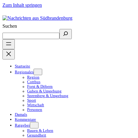
Zum Inhalt springen
Suchen
Startseite
Regionales
Region
Cottbus
Forst & Döbern
Guben & Umgebung
Spremberg & Umgebung
Sport
Wirtschaft
Personen
Damals
Kommentare
Ratgeber
Bauen & Leben
Gesundheit