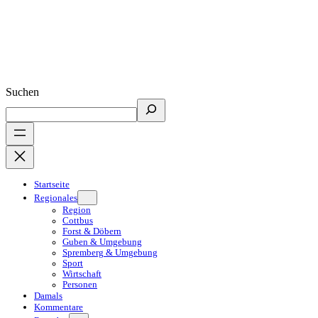
Suchen
Startseite
Regionales
Region
Cottbus
Forst & Döbern
Guben & Umgebung
Spremberg & Umgebung
Sport
Wirtschaft
Personen
Damals
Kommentare