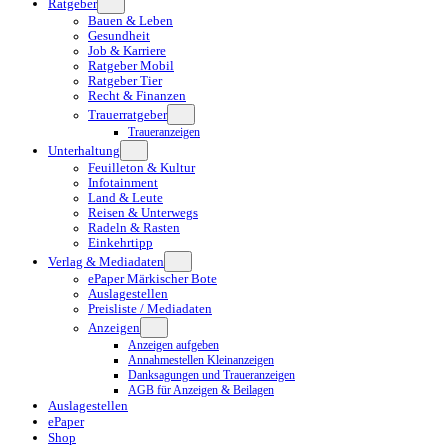
Ratgeber
Bauen & Leben
Gesundheit
Job & Karriere
Ratgeber Mobil
Ratgeber Tier
Recht & Finanzen
Trauerratgeber
Traueranzeigen
Unterhaltung
Feuilleton & Kultur
Infotainment
Land & Leute
Reisen & Unterwegs
Radeln & Rasten
Einkehrtipp
Verlag & Mediadaten
ePaper Märkischer Bote
Auslagestellen
Preisliste / Mediadaten
Anzeigen
Anzeigen aufgeben
Annahmestellen Kleinanzeigen
Danksagungen und Traueranzeigen
AGB für Anzeigen & Beilagen
Auslagestellen
ePaper
Shop