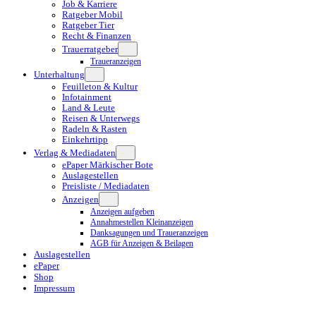
Job & Karriere
Ratgeber Mobil
Ratgeber Tier
Recht & Finanzen
Trauerratgeber
Traueranzeigen
Unterhaltung
Feuilleton & Kultur
Infotainment
Land & Leute
Reisen & Unterwegs
Radeln & Rasten
Einkehrtipp
Verlag & Mediadaten
ePaper Märkischer Bote
Auslagestellen
Preisliste / Mediadaten
Anzeigen
Anzeigen aufgeben
Annahmestellen Kleinanzeigen
Danksagungen und Traueranzeigen
AGB für Anzeigen & Beilagen
Auslagestellen
ePaper
Shop
Impressum