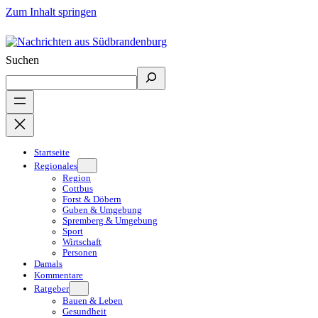
Zum Inhalt springen
Suchen
Startseite
Regionales
Region
Cottbus
Forst & Döbern
Guben & Umgebung
Spremberg & Umgebung
Sport
Wirtschaft
Personen
Damals
Kommentare
Ratgeber
Bauen & Leben
Gesundheit