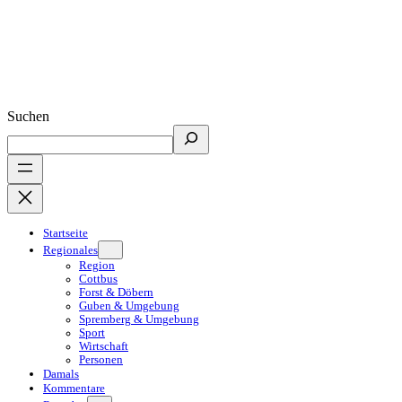
Suchen
Startseite
Regionales
Region
Cottbus
Forst & Döbern
Guben & Umgebung
Spremberg & Umgebung
Sport
Wirtschaft
Personen
Damals
Kommentare