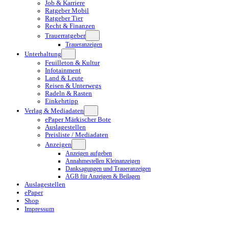
Job & Karriere
Ratgeber Mobil
Ratgeber Tier
Recht & Finanzen
Trauerratgeber
Traueranzeigen
Unterhaltung
Feuilleton & Kultur
Infotainment
Land & Leute
Reisen & Unterwegs
Radeln & Rasten
Einkehrtipp
Verlag & Mediadaten
ePaper Märkischer Bote
Auslagestellen
Preisliste / Mediadaten
Anzeigen
Anzeigen aufgeben
Annahmestellen Kleinanzeigen
Danksagungen und Traueranzeigen
AGB für Anzeigen & Beilagen
Auslagestellen
ePaper
Shop
Impressum