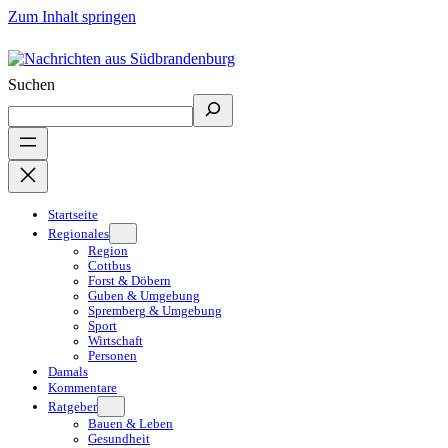
Zum Inhalt springen
Suchen
Startseite
Regionales
Region
Cottbus
Forst & Döbern
Guben & Umgebung
Spremberg & Umgebung
Sport
Wirtschaft
Personen
Damals
Kommentare
Ratgeber
Bauen & Leben
Gesundheit