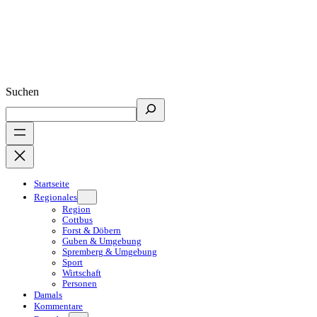
Suchen
Startseite
Regionales
Region
Cottbus
Forst & Döbern
Guben & Umgebung
Spremberg & Umgebung
Sport
Wirtschaft
Personen
Damals
Kommentare