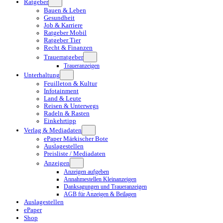
Ratgeber
Bauen & Leben
Gesundheit
Job & Karriere
Ratgeber Mobil
Ratgeber Tier
Recht & Finanzen
Trauerratgeber
Traueranzeigen
Unterhaltung
Feuilleton & Kultur
Infotainment
Land & Leute
Reisen & Unterwegs
Radeln & Rasten
Einkehrtipp
Verlag & Mediadaten
ePaper Märkischer Bote
Auslagestellen
Preisliste / Mediadaten
Anzeigen
Anzeigen aufgeben
Annahmestellen Kleinanzeigen
Danksagungen und Traueranzeigen
AGB für Anzeigen & Beilagen
Auslagestellen
ePaper
Shop