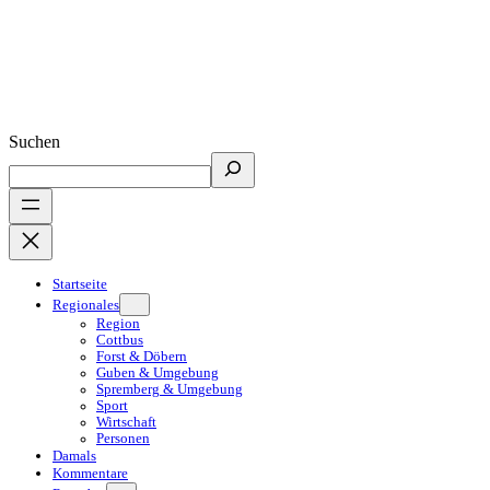
Suchen
Startseite
Regionales
Region
Cottbus
Forst & Döbern
Guben & Umgebung
Spremberg & Umgebung
Sport
Wirtschaft
Personen
Damals
Kommentare