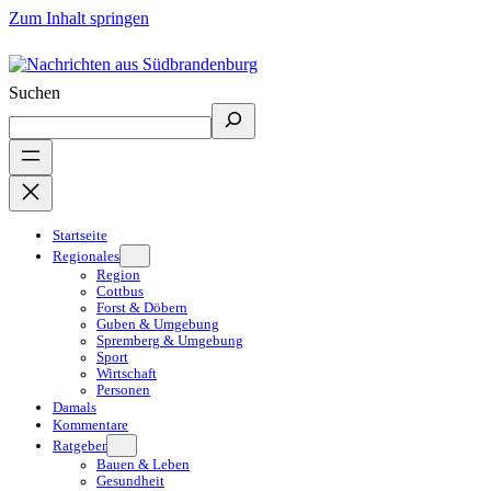
Zum Inhalt springen
Suchen
Startseite
Regionales
Region
Cottbus
Forst & Döbern
Guben & Umgebung
Spremberg & Umgebung
Sport
Wirtschaft
Personen
Damals
Kommentare
Ratgeber
Bauen & Leben
Gesundheit