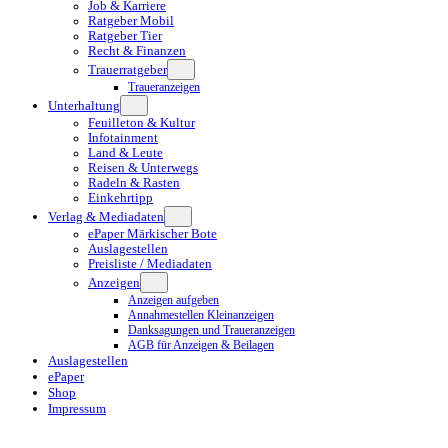
Job & Karriere
Ratgeber Mobil
Ratgeber Tier
Recht & Finanzen
Trauerratgeber
Traueranzeigen
Unterhaltung
Feuilleton & Kultur
Infotainment
Land & Leute
Reisen & Unterwegs
Radeln & Rasten
Einkehrtipp
Verlag & Mediadaten
ePaper Märkischer Bote
Auslagestellen
Preisliste / Mediadaten
Anzeigen
Anzeigen aufgeben
Annahmestellen Kleinanzeigen
Danksagungen und Traueranzeigen
AGB für Anzeigen & Beilagen
Auslagestellen
ePaper
Shop
Impressum