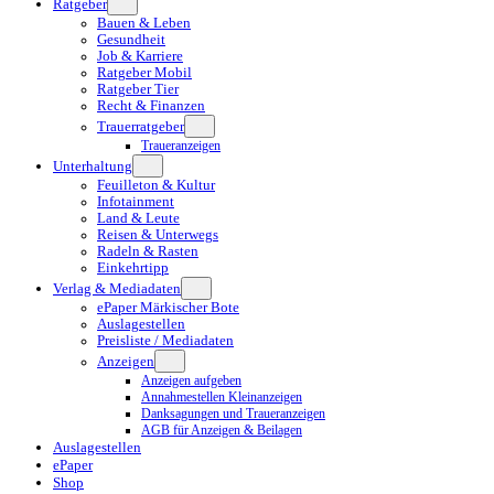
Ratgeber
Bauen & Leben
Gesundheit
Job & Karriere
Ratgeber Mobil
Ratgeber Tier
Recht & Finanzen
Trauerratgeber
Traueranzeigen
Unterhaltung
Feuilleton & Kultur
Infotainment
Land & Leute
Reisen & Unterwegs
Radeln & Rasten
Einkehrtipp
Verlag & Mediadaten
ePaper Märkischer Bote
Auslagestellen
Preisliste / Mediadaten
Anzeigen
Anzeigen aufgeben
Annahmestellen Kleinanzeigen
Danksagungen und Traueranzeigen
AGB für Anzeigen & Beilagen
Auslagestellen
ePaper
Shop