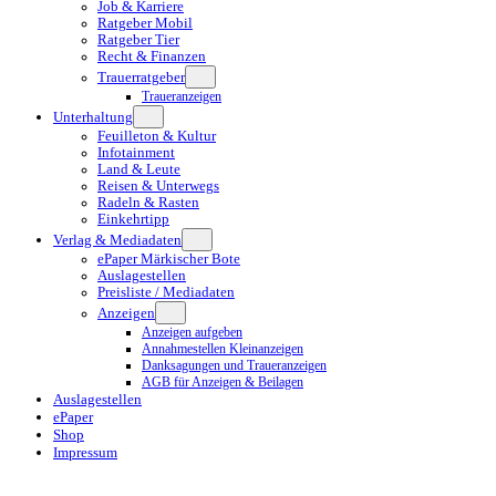
Job & Karriere
Ratgeber Mobil
Ratgeber Tier
Recht & Finanzen
Trauerratgeber
Traueranzeigen
Unterhaltung
Feuilleton & Kultur
Infotainment
Land & Leute
Reisen & Unterwegs
Radeln & Rasten
Einkehrtipp
Verlag & Mediadaten
ePaper Märkischer Bote
Auslagestellen
Preisliste / Mediadaten
Anzeigen
Anzeigen aufgeben
Annahmestellen Kleinanzeigen
Danksagungen und Traueranzeigen
AGB für Anzeigen & Beilagen
Auslagestellen
ePaper
Shop
Impressum