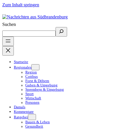
Zum Inhalt springen
Suchen
Startseite
Regionales
Region
Cottbus
Forst & Döbern
Guben & Umgebung
Spremberg & Umgebung
Sport
Wirtschaft
Personen
Damals
Kommentare
Ratgeber
Bauen & Leben
Gesundheit