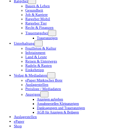
Ratgeber
Bauen & Leben
Gesundheit
Job & Karriere
Ratgeber Mobil
Ratgeber Tier
Recht & Finanzen
Trauerratgeber
Traueranzeigen
Unterhaltung
Feuilleton & Kultur
Infotainment
Land & Leute
Reisen & Unterwegs
Radeln & Rasten
Einkehrtipp
Verlag & Mediadaten
ePaper Märkischer Bote
Auslagestellen
Preisliste / Mediadaten
Anzeigen
Anzeigen aufgeben
Annahmestellen Kleinanzeigen
Danksagungen und Traueranzeigen
AGB für Anzeigen & Beilagen
Auslagestellen
ePaper
Shop