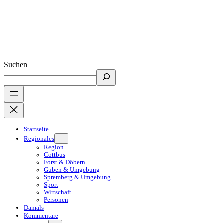
Suchen
Startseite
Regionales
Region
Cottbus
Forst & Döbern
Guben & Umgebung
Spremberg & Umgebung
Sport
Wirtschaft
Personen
Damals
Kommentare