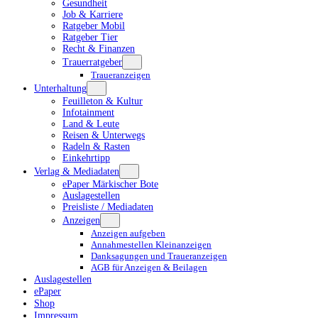
Gesundheit
Job & Karriere
Ratgeber Mobil
Ratgeber Tier
Recht & Finanzen
Trauerratgeber
Traueranzeigen
Unterhaltung
Feuilleton & Kultur
Infotainment
Land & Leute
Reisen & Unterwegs
Radeln & Rasten
Einkehrtipp
Verlag & Mediadaten
ePaper Märkischer Bote
Auslagestellen
Preisliste / Mediadaten
Anzeigen
Anzeigen aufgeben
Annahmestellen Kleinanzeigen
Danksagungen und Traueranzeigen
AGB für Anzeigen & Beilagen
Auslagestellen
ePaper
Shop
Impressum