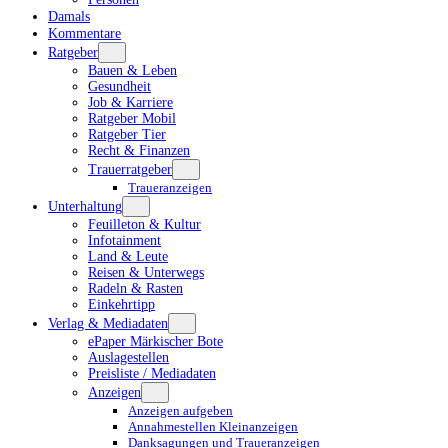
Damals
Kommentare
Ratgeber
Bauen & Leben
Gesundheit
Job & Karriere
Ratgeber Mobil
Ratgeber Tier
Recht & Finanzen
Trauerratgeber
Traueranzeigen
Unterhaltung
Feuilleton & Kultur
Infotainment
Land & Leute
Reisen & Unterwegs
Radeln & Rasten
Einkehrtipp
Verlag & Mediadaten
ePaper Märkischer Bote
Auslagestellen
Preisliste / Mediadaten
Anzeigen
Anzeigen aufgeben
Annahmestellen Kleinanzeigen
Danksagungen und Traueranzeigen