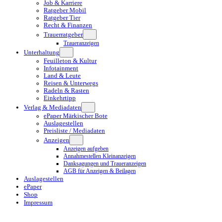
Job & Karriere
Ratgeber Mobil
Ratgeber Tier
Recht & Finanzen
Trauerratgeber
Traueranzeigen
Unterhaltung
Feuilleton & Kultur
Infotainment
Land & Leute
Reisen & Unterwegs
Radeln & Rasten
Einkehrtipp
Verlag & Mediadaten
ePaper Märkischer Bote
Auslagestellen
Preisliste / Mediadaten
Anzeigen
Anzeigen aufgeben
Annahmestellen Kleinanzeigen
Danksagungen und Traueranzeigen
AGB für Anzeigen & Beilagen
Auslagestellen
ePaper
Shop
Impressum