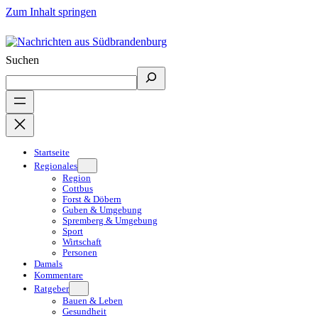
Zum Inhalt springen
Suchen
Startseite
Regionales
Region
Cottbus
Forst & Döbern
Guben & Umgebung
Spremberg & Umgebung
Sport
Wirtschaft
Personen
Damals
Kommentare
Ratgeber
Bauen & Leben
Gesundheit