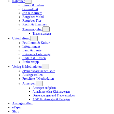
Ratgeber
Bauen & Leben
Gesundheit
Job & Karriere
Ratgeber Mobil
Ratgeber Tier
Recht & Finanzen
Trauerratgeber
Traueranzeigen
Unterhaltung
Feuilleton & Kultur
Infotainment
Land & Leute
Reisen & Unterwegs
Radeln & Rasten
Einkehrtipp
Verlag & Mediadaten
ePaper Märkischer Bote
Auslagestellen
Preisliste / Mediadaten
Anzeigen
Anzeigen aufgeben
Annahmestellen Kleinanzeigen
Danksagungen und Traueranzeigen
AGB für Anzeigen & Beilagen
Auslagestellen
ePaper
Shop