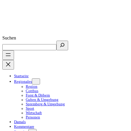
Suchen
Startseite
Regionales
Region
Cottbus
Forst & Döbern
Guben & Umgebung
Spremberg & Umgebung
Sport
Wirtschaft
Personen
Damals
Kommentare