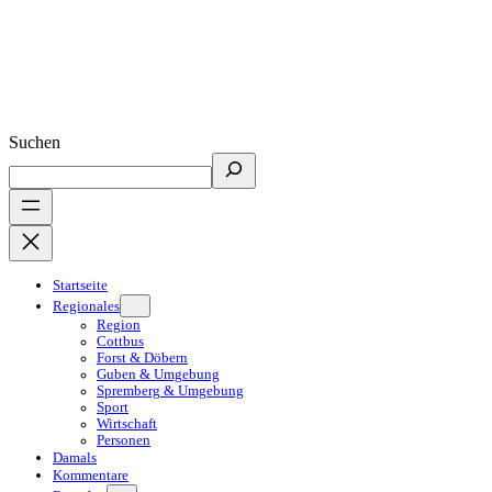
Suchen
Startseite
Regionales
Region
Cottbus
Forst & Döbern
Guben & Umgebung
Spremberg & Umgebung
Sport
Wirtschaft
Personen
Damals
Kommentare