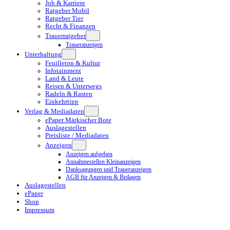
Job & Karriere
Ratgeber Mobil
Ratgeber Tier
Recht & Finanzen
Trauerratgeber
Traueranzeigen
Unterhaltung
Feuilleton & Kultur
Infotainment
Land & Leute
Reisen & Unterwegs
Radeln & Rasten
Einkehrtipp
Verlag & Mediadaten
ePaper Märkischer Bote
Auslagestellen
Preisliste / Mediadaten
Anzeigen
Anzeigen aufgeben
Annahmestellen Kleinanzeigen
Danksagungen und Traueranzeigen
AGB für Anzeigen & Beilagen
Auslagestellen
ePaper
Shop
Impressum