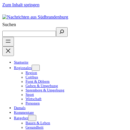
Zum Inhalt springen
Suchen
Startseite
Regionales
Region
Cottbus
Forst & Döbern
Guben & Umgebung
Spremberg & Umgebung
Sport
Wirtschaft
Personen
Damals
Kommentare
Ratgeber
Bauen & Leben
Gesundheit