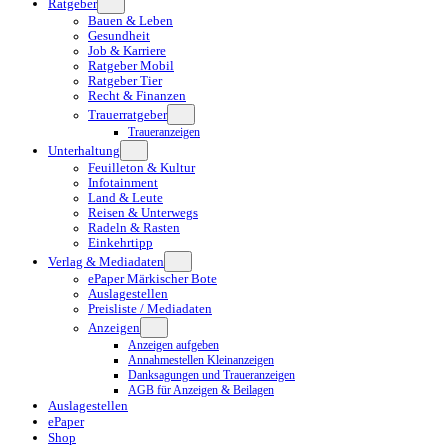
Ratgeber
Bauen & Leben
Gesundheit
Job & Karriere
Ratgeber Mobil
Ratgeber Tier
Recht & Finanzen
Trauerratgeber
Traueranzeigen
Unterhaltung
Feuilleton & Kultur
Infotainment
Land & Leute
Reisen & Unterwegs
Radeln & Rasten
Einkehrtipp
Verlag & Mediadaten
ePaper Märkischer Bote
Auslagestellen
Preisliste / Mediadaten
Anzeigen
Anzeigen aufgeben
Annahmestellen Kleinanzeigen
Danksagungen und Traueranzeigen
AGB für Anzeigen & Beilagen
Auslagestellen
ePaper
Shop