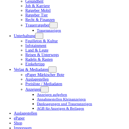
Gesundheit
Job & Karriere
Ratgeber Mobil
Ratgeber Tier
Recht & Finanzen
Trauerratgeber
Traueranzeigen
Unterhaltung
Feuilleton & Kultur
Infotainment
Land & Leute
Reisen & Unterwegs
Radeln & Rasten
Einkehrtipp
Verlag & Mediadaten
ePaper Märkischer Bote
Auslagestellen
Preisliste / Mediadaten
Anzeigen
Anzeigen aufgeben
Annahmestellen Kleinanzeigen
Danksagungen und Traueranzeigen
AGB für Anzeigen & Beilagen
Auslagestellen
ePaper
Shop
Impressum