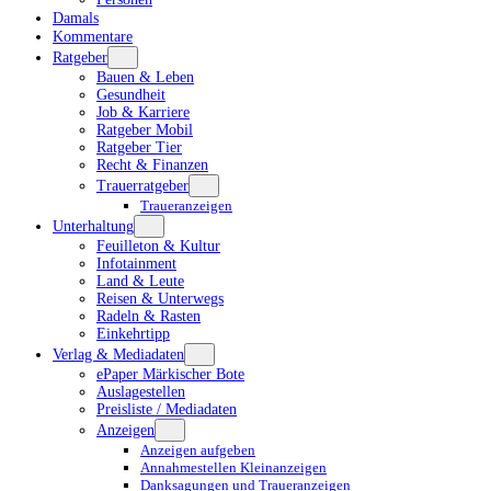
Damals
Kommentare
Ratgeber
Bauen & Leben
Gesundheit
Job & Karriere
Ratgeber Mobil
Ratgeber Tier
Recht & Finanzen
Trauerratgeber
Traueranzeigen
Unterhaltung
Feuilleton & Kultur
Infotainment
Land & Leute
Reisen & Unterwegs
Radeln & Rasten
Einkehrtipp
Verlag & Mediadaten
ePaper Märkischer Bote
Auslagestellen
Preisliste / Mediadaten
Anzeigen
Anzeigen aufgeben
Annahmestellen Kleinanzeigen
Danksagungen und Traueranzeigen