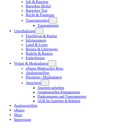
Job & Karriere
Ratgeber Mobil
Ratgeber Tier
Recht & Finanzen
Trauerratgeber
Traueranzeigen
Unterhaltung
Feuilleton & Kultur
Infotainment
Land & Leute
Reisen & Unterwegs
Radeln & Rasten
Einkehrtipp
Verlag & Mediadaten
ePaper Märkischer Bote
Auslagestellen
Preisliste / Mediadaten
Anzeigen
Anzeigen aufgeben
Annahmestellen Kleinanzeigen
Danksagungen und Traueranzeigen
AGB für Anzeigen & Beilagen
Auslagestellen
ePaper
Shop
Impressum