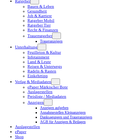
Ratgeber
Bauen & Leben
Gesundheit
Job & Karriere
Ratgeber Mobil
Ratgeber Tier
Recht & Finanzen
Trauerratgeber
Traueranzeigen
Unterhaltung
Feuilleton & Kultur
Infotainment
Land & Leute
Reisen & Unterwegs
Radeln & Rasten
Einkehrtipp
Verlag & Mediadaten
ePaper Märkischer Bote
Auslagestellen
Preisliste / Mediadaten
Anzeigen
Anzeigen aufgeben
Annahmestellen Kleinanzeigen
Danksagungen und Traueranzeigen
AGB für Anzeigen & Beilagen
Auslagestellen
ePaper
Shop