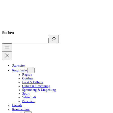
Suchen
Startseite
Regionales
Region
Cottbus
Forst & Döbern
Guben & Umgebung
Spremberg & Umgebung
Sport
Wirtschaft
Personen
Damals
Kommentare