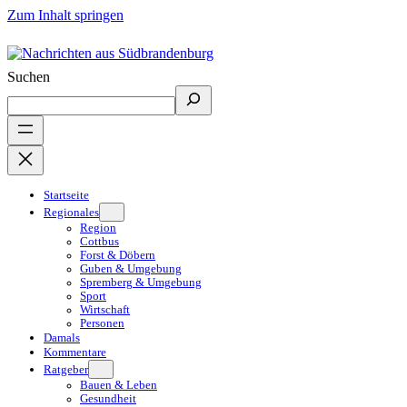
Zum Inhalt springen
Suchen
Startseite
Regionales
Region
Cottbus
Forst & Döbern
Guben & Umgebung
Spremberg & Umgebung
Sport
Wirtschaft
Personen
Damals
Kommentare
Ratgeber
Bauen & Leben
Gesundheit