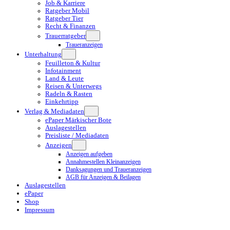
Job & Karriere
Ratgeber Mobil
Ratgeber Tier
Recht & Finanzen
Trauerratgeber
Traueranzeigen
Unterhaltung
Feuilleton & Kultur
Infotainment
Land & Leute
Reisen & Unterwegs
Radeln & Rasten
Einkehrtipp
Verlag & Mediadaten
ePaper Märkischer Bote
Auslagestellen
Preisliste / Mediadaten
Anzeigen
Anzeigen aufgeben
Annahmestellen Kleinanzeigen
Danksagungen und Traueranzeigen
AGB für Anzeigen & Beilagen
Auslagestellen
ePaper
Shop
Impressum