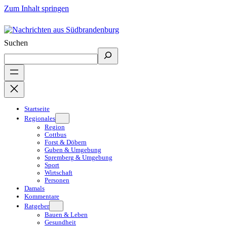
Zum Inhalt springen
Suchen
Startseite
Regionales
Region
Cottbus
Forst & Döbern
Guben & Umgebung
Spremberg & Umgebung
Sport
Wirtschaft
Personen
Damals
Kommentare
Ratgeber
Bauen & Leben
Gesundheit