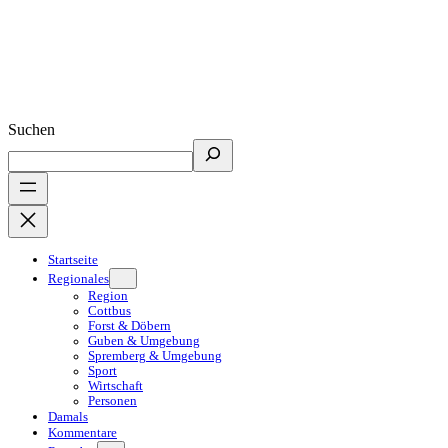
Suchen
Startseite
Regionales
Region
Cottbus
Forst & Döbern
Guben & Umgebung
Spremberg & Umgebung
Sport
Wirtschaft
Personen
Damals
Kommentare