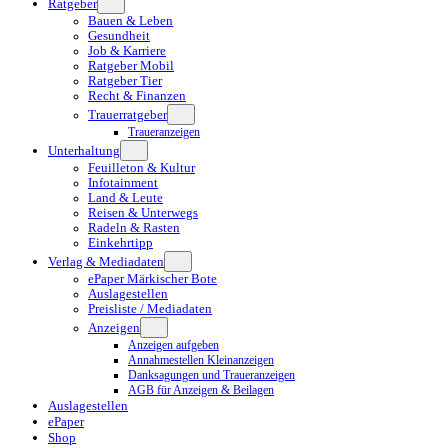
Ratgeber
Bauen & Leben
Gesundheit
Job & Karriere
Ratgeber Mobil
Ratgeber Tier
Recht & Finanzen
Trauerratgeber
Traueranzeigen
Unterhaltung
Feuilleton & Kultur
Infotainment
Land & Leute
Reisen & Unterwegs
Radeln & Rasten
Einkehrtipp
Verlag & Mediadaten
ePaper Märkischer Bote
Auslagestellen
Preisliste / Mediadaten
Anzeigen
Anzeigen aufgeben
Annahmestellen Kleinanzeigen
Danksagungen und Traueranzeigen
AGB für Anzeigen & Beilagen
Auslagestellen
ePaper
Shop