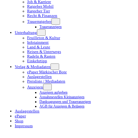
Job & Karriere
Ratgeber Mobil
Ratgeber Tier
Recht & Finanzen
Trauerratgeber
Traueranzeigen
Unterhaltung
Feuilleton & Kultur
Infotainment
Land & Leute
Reisen & Unterwegs
Radeln & Rasten
Einkehrtipp
Verlag & Mediadaten
ePaper Märkischer Bote
Auslagestellen
Preisliste / Mediadaten
Anzeigen
Anzeigen aufgeben
Annahmestellen Kleinanzeigen
Danksagungen und Traueranzeigen
AGB für Anzeigen & Beilagen
Auslagestellen
ePaper
Shop
Impressum