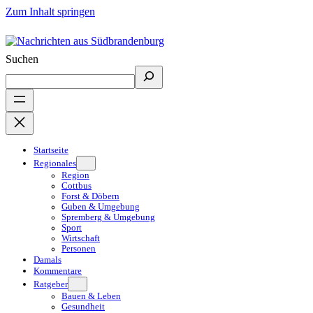
Zum Inhalt springen
Suchen
Startseite
Regionales
Region
Cottbus
Forst & Döbern
Guben & Umgebung
Spremberg & Umgebung
Sport
Wirtschaft
Personen
Damals
Kommentare
Ratgeber
Bauen & Leben
Gesundheit