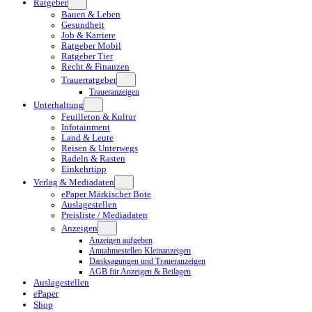
Ratgeber
Bauen & Leben
Gesundheit
Job & Karriere
Ratgeber Mobil
Ratgeber Tier
Recht & Finanzen
Trauerratgeber
Traueranzeigen
Unterhaltung
Feuilleton & Kultur
Infotainment
Land & Leute
Reisen & Unterwegs
Radeln & Rasten
Einkehrtipp
Verlag & Mediadaten
ePaper Märkischer Bote
Auslagestellen
Preisliste / Mediadaten
Anzeigen
Anzeigen aufgeben
Annahmestellen Kleinanzeigen
Danksagungen und Traueranzeigen
AGB für Anzeigen & Beilagen
Auslagestellen
ePaper
Shop