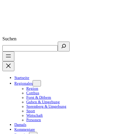
Suchen
Startseite
Regionales
Region
Cottbus
Forst & Döbern
Guben & Umgebung
Spremberg & Umgebung
Sport
Wirtschaft
Personen
Damals
Kommentare