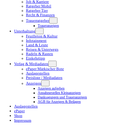
Job & Karriere
Ratgeber Mobil
Ratgeber Tier
Recht & Finanzen
Trauerratgeber
Traueranzeigen
Unterhaltung
Feuilleton & Kultur
Infotainment
Land & Leute
Reisen & Unterwegs
Radeln & Rasten
Einkehrtipp
Verlag & Mediadaten
ePaper Märkischer Bote
Auslagestellen
Preisliste / Mediadaten
Anzeigen
Anzeigen aufgeben
Annahmestellen Kleinanzeigen
Danksagungen und Traueranzeigen
AGB für Anzeigen & Beilagen
Auslagestellen
ePaper
Shop
Impressum