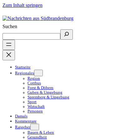
Zum Inhalt springen
Suchen
Startseite
Regionales
Region
Cottbus
Forst & Döbern
Guben & Umgebung
Spremberg & Umgebung
Sport
Wirtschaft
Personen
Damals
Kommentare
Ratgeber
Bauen & Leben
Gesundheit