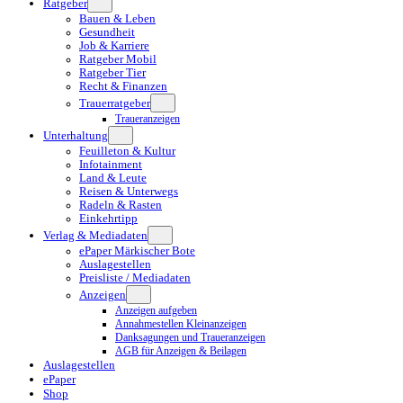
Ratgeber
Bauen & Leben
Gesundheit
Job & Karriere
Ratgeber Mobil
Ratgeber Tier
Recht & Finanzen
Trauerratgeber
Traueranzeigen
Unterhaltung
Feuilleton & Kultur
Infotainment
Land & Leute
Reisen & Unterwegs
Radeln & Rasten
Einkehrtipp
Verlag & Mediadaten
ePaper Märkischer Bote
Auslagestellen
Preisliste / Mediadaten
Anzeigen
Anzeigen aufgeben
Annahmestellen Kleinanzeigen
Danksagungen und Traueranzeigen
AGB für Anzeigen & Beilagen
Auslagestellen
ePaper
Shop