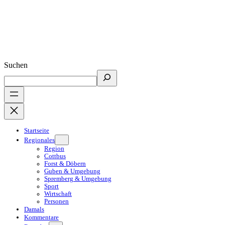
Suchen
Startseite
Regionales
Region
Cottbus
Forst & Döbern
Guben & Umgebung
Spremberg & Umgebung
Sport
Wirtschaft
Personen
Damals
Kommentare