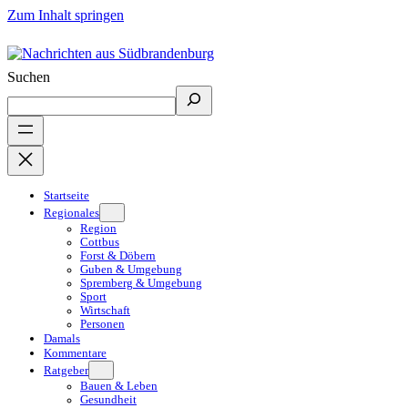
Zum Inhalt springen
Suchen
Startseite
Regionales
Region
Cottbus
Forst & Döbern
Guben & Umgebung
Spremberg & Umgebung
Sport
Wirtschaft
Personen
Damals
Kommentare
Ratgeber
Bauen & Leben
Gesundheit