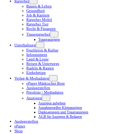
Ratgeber
Bauen & Leben
Gesundheit
Job & Karriere
Ratgeber Mobil
Ratgeber Tier
Recht & Finanzen
Trauerratgeber
Traueranzeigen
Unterhaltung
Feuilleton & Kultur
Infotainment
Land & Leute
Reisen & Unterwegs
Radeln & Rasten
Einkehrtipp
Verlag & Mediadaten
ePaper Märkischer Bote
Auslagestellen
Preisliste / Mediadaten
Anzeigen
Anzeigen aufgeben
Annahmestellen Kleinanzeigen
Danksagungen und Traueranzeigen
AGB für Anzeigen & Beilagen
Auslagestellen
ePaper
Shop