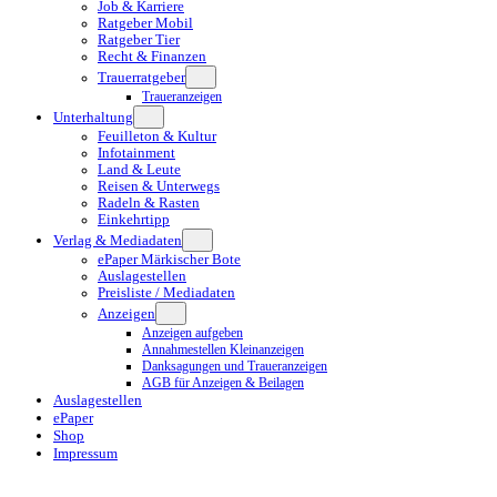
Job & Karriere
Ratgeber Mobil
Ratgeber Tier
Recht & Finanzen
Trauerratgeber
Traueranzeigen
Unterhaltung
Feuilleton & Kultur
Infotainment
Land & Leute
Reisen & Unterwegs
Radeln & Rasten
Einkehrtipp
Verlag & Mediadaten
ePaper Märkischer Bote
Auslagestellen
Preisliste / Mediadaten
Anzeigen
Anzeigen aufgeben
Annahmestellen Kleinanzeigen
Danksagungen und Traueranzeigen
AGB für Anzeigen & Beilagen
Auslagestellen
ePaper
Shop
Impressum