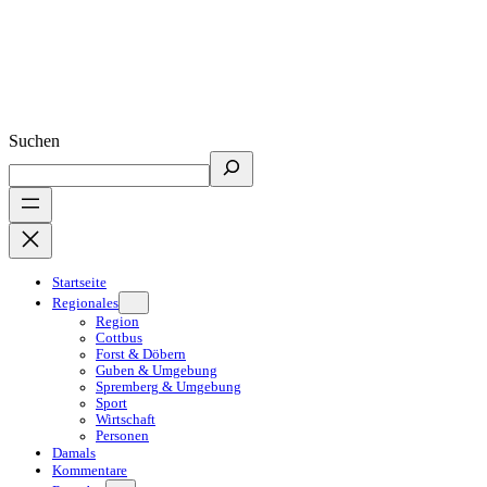
Suchen
Startseite
Regionales
Region
Cottbus
Forst & Döbern
Guben & Umgebung
Spremberg & Umgebung
Sport
Wirtschaft
Personen
Damals
Kommentare