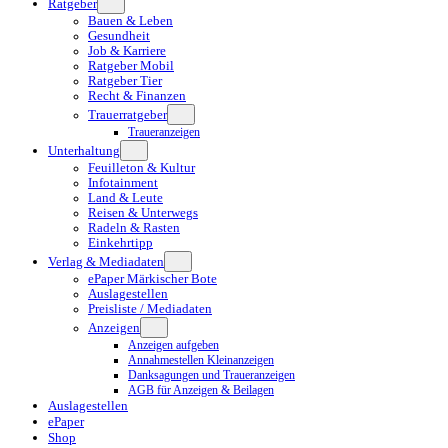
Ratgeber
Bauen & Leben
Gesundheit
Job & Karriere
Ratgeber Mobil
Ratgeber Tier
Recht & Finanzen
Trauerratgeber
Traueranzeigen
Unterhaltung
Feuilleton & Kultur
Infotainment
Land & Leute
Reisen & Unterwegs
Radeln & Rasten
Einkehrtipp
Verlag & Mediadaten
ePaper Märkischer Bote
Auslagestellen
Preisliste / Mediadaten
Anzeigen
Anzeigen aufgeben
Annahmestellen Kleinanzeigen
Danksagungen und Traueranzeigen
AGB für Anzeigen & Beilagen
Auslagestellen
ePaper
Shop