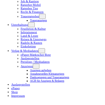
Job & Karriere
Ratgeber Mobil
Ratgeber Tier
Recht & Finanzen
Trauerratgeber
Traueranzeigen
Unterhaltung
Feuilleton & Kultur
Infotainment
Land & Leute
Reisen & Unterwegs
Radeln & Rasten
Einkehrtipp
Verlag & Mediadaten
ePaper Märkischer Bote
Auslagestellen
Preisliste / Mediadaten
Anzeigen
Anzeigen aufgeben
Annahmestellen Kleinanzeigen
Danksagungen und Traueranzeigen
AGB für Anzeigen & Beilagen
Auslagestellen
ePaper
Shop
Impressum