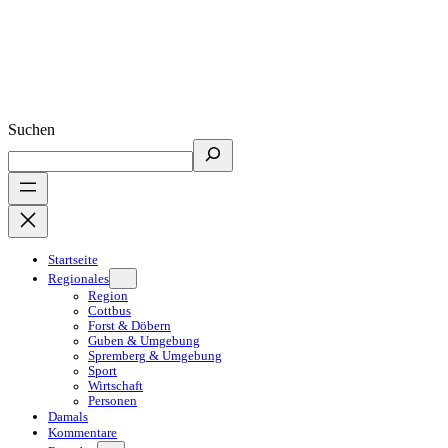
Suchen
Startseite
Regionales
Region
Cottbus
Forst & Döbern
Guben & Umgebung
Spremberg & Umgebung
Sport
Wirtschaft
Personen
Damals
Kommentare