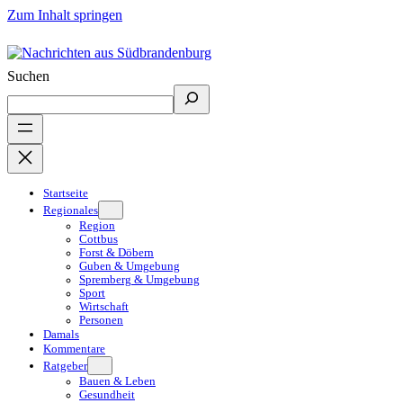
Zum Inhalt springen
Suchen
Startseite
Regionales
Region
Cottbus
Forst & Döbern
Guben & Umgebung
Spremberg & Umgebung
Sport
Wirtschaft
Personen
Damals
Kommentare
Ratgeber
Bauen & Leben
Gesundheit