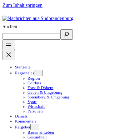
Zum Inhalt springen
Suchen
Startseite
Regionales
Region
Cottbus
Forst & Döbern
Guben & Umgebung
Spremberg & Umgebung
Sport
Wirtschaft
Personen
Damals
Kommentare
Ratgeber
Bauen & Leben
Gesundheit