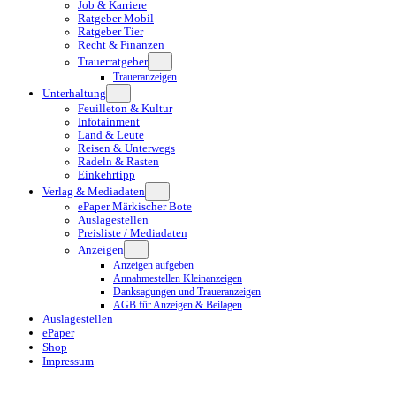
Job & Karriere
Ratgeber Mobil
Ratgeber Tier
Recht & Finanzen
Trauerratgeber
Traueranzeigen
Unterhaltung
Feuilleton & Kultur
Infotainment
Land & Leute
Reisen & Unterwegs
Radeln & Rasten
Einkehrtipp
Verlag & Mediadaten
ePaper Märkischer Bote
Auslagestellen
Preisliste / Mediadaten
Anzeigen
Anzeigen aufgeben
Annahmestellen Kleinanzeigen
Danksagungen und Traueranzeigen
AGB für Anzeigen & Beilagen
Auslagestellen
ePaper
Shop
Impressum