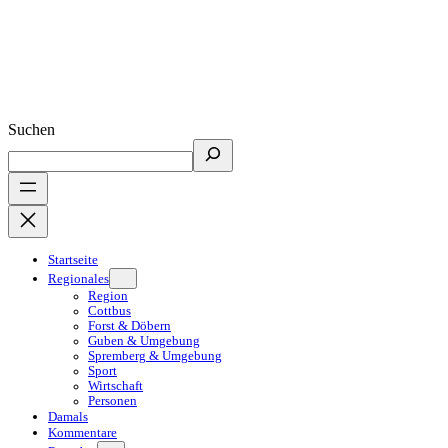
Suchen
Startseite
Regionales
Region
Cottbus
Forst & Döbern
Guben & Umgebung
Spremberg & Umgebung
Sport
Wirtschaft
Personen
Damals
Kommentare