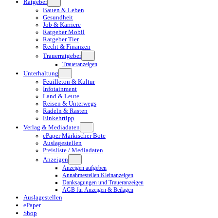
Ratgeber
Bauen & Leben
Gesundheit
Job & Karriere
Ratgeber Mobil
Ratgeber Tier
Recht & Finanzen
Trauerratgeber
Traueranzeigen
Unterhaltung
Feuilleton & Kultur
Infotainment
Land & Leute
Reisen & Unterwegs
Radeln & Rasten
Einkehrtipp
Verlag & Mediadaten
ePaper Märkischer Bote
Auslagestellen
Preisliste / Mediadaten
Anzeigen
Anzeigen aufgeben
Annahmestellen Kleinanzeigen
Danksagungen und Traueranzeigen
AGB für Anzeigen & Beilagen
Auslagestellen
ePaper
Shop