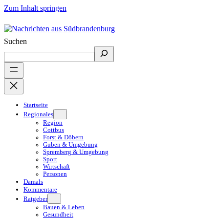
Zum Inhalt springen
Suchen
Startseite
Regionales
Region
Cottbus
Forst & Döbern
Guben & Umgebung
Spremberg & Umgebung
Sport
Wirtschaft
Personen
Damals
Kommentare
Ratgeber
Bauen & Leben
Gesundheit