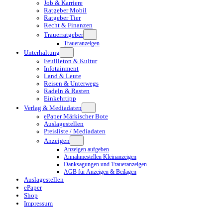
Job & Karriere
Ratgeber Mobil
Ratgeber Tier
Recht & Finanzen
Trauerratgeber
Traueranzeigen
Unterhaltung
Feuilleton & Kultur
Infotainment
Land & Leute
Reisen & Unterwegs
Radeln & Rasten
Einkehrtipp
Verlag & Mediadaten
ePaper Märkischer Bote
Auslagestellen
Preisliste / Mediadaten
Anzeigen
Anzeigen aufgeben
Annahmestellen Kleinanzeigen
Danksagungen und Traueranzeigen
AGB für Anzeigen & Beilagen
Auslagestellen
ePaper
Shop
Impressum