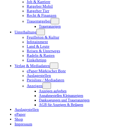
Job & Karriere
Ratgeber Mobil
Ratgeber Tier
Recht & Finanzen
Trauerratgeber
Traueranzeigen
Unterhaltung
Feuilleton & Kultur
Infotainment
Land & Leute
Reisen & Unterwegs
Radeln & Rasten
Einkehrtipp
Verlag & Mediadaten
ePaper Märkischer Bote
Auslagestellen
Preisliste / Mediadaten
Anzeigen
Anzeigen aufgeben
Annahmestellen Kleinanzeigen
Danksagungen und Traueranzeigen
AGB für Anzeigen & Beilagen
Auslagestellen
ePaper
Shop
Impressum