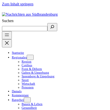
Zum Inhalt springen
Suchen
Startseite
Regionales
Region
Cottbus
Forst & Döbern
Guben & Umgebung
Spremberg & Umgebung
Sport
Wirtschaft
Personen
Damals
Kommentare
Ratgeber
Bauen & Leben
Gesundheit