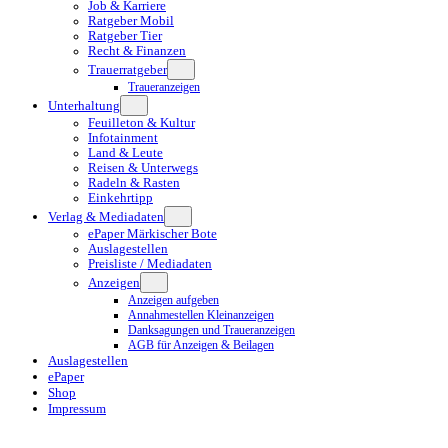
Job & Karriere
Ratgeber Mobil
Ratgeber Tier
Recht & Finanzen
Trauerratgeber
Traueranzeigen
Unterhaltung
Feuilleton & Kultur
Infotainment
Land & Leute
Reisen & Unterwegs
Radeln & Rasten
Einkehrtipp
Verlag & Mediadaten
ePaper Märkischer Bote
Auslagestellen
Preisliste / Mediadaten
Anzeigen
Anzeigen aufgeben
Annahmestellen Kleinanzeigen
Danksagungen und Traueranzeigen
AGB für Anzeigen & Beilagen
Auslagestellen
ePaper
Shop
Impressum