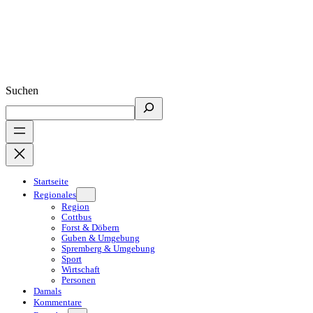
Suchen
Startseite
Regionales
Region
Cottbus
Forst & Döbern
Guben & Umgebung
Spremberg & Umgebung
Sport
Wirtschaft
Personen
Damals
Kommentare