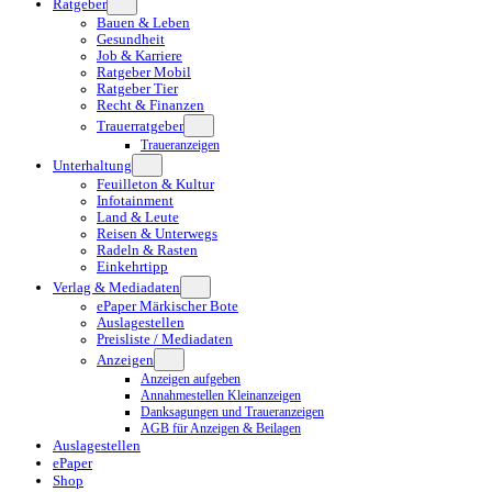
Ratgeber
Bauen & Leben
Gesundheit
Job & Karriere
Ratgeber Mobil
Ratgeber Tier
Recht & Finanzen
Trauerratgeber
Traueranzeigen
Unterhaltung
Feuilleton & Kultur
Infotainment
Land & Leute
Reisen & Unterwegs
Radeln & Rasten
Einkehrtipp
Verlag & Mediadaten
ePaper Märkischer Bote
Auslagestellen
Preisliste / Mediadaten
Anzeigen
Anzeigen aufgeben
Annahmestellen Kleinanzeigen
Danksagungen und Traueranzeigen
AGB für Anzeigen & Beilagen
Auslagestellen
ePaper
Shop