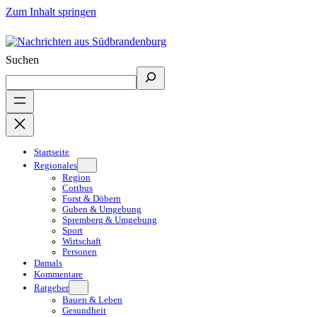
Zum Inhalt springen
Suchen
Startseite
Regionales
Region
Cottbus
Forst & Döbern
Guben & Umgebung
Spremberg & Umgebung
Sport
Wirtschaft
Personen
Damals
Kommentare
Ratgeber
Bauen & Leben
Gesundheit