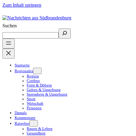
Zum Inhalt springen
Suchen
Startseite
Regionales
Region
Cottbus
Forst & Döbern
Guben & Umgebung
Spremberg & Umgebung
Sport
Wirtschaft
Personen
Damals
Kommentare
Ratgeber
Bauen & Leben
Gesundheit