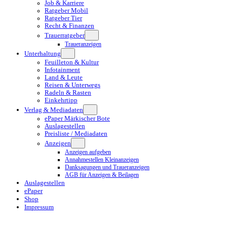
Job & Karriere
Ratgeber Mobil
Ratgeber Tier
Recht & Finanzen
Trauerratgeber
Traueranzeigen
Unterhaltung
Feuilleton & Kultur
Infotainment
Land & Leute
Reisen & Unterwegs
Radeln & Rasten
Einkehrtipp
Verlag & Mediadaten
ePaper Märkischer Bote
Auslagestellen
Preisliste / Mediadaten
Anzeigen
Anzeigen aufgeben
Annahmestellen Kleinanzeigen
Danksagungen und Traueranzeigen
AGB für Anzeigen & Beilagen
Auslagestellen
ePaper
Shop
Impressum