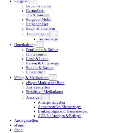
Ratgeber
Bauen & Leben
Gesundheit
Job & Karriere
Ratgeber Mobil
Ratgeber Tier
Recht & Finanzen
Trauerratgeber
Traueranzeigen
Unterhaltung
Feuilleton & Kultur
Infotainment
Land & Leute
Reisen & Unterwegs
Radeln & Rasten
Einkehrtipp
Verlag & Mediadaten
ePaper Märkischer Bote
Auslagestellen
Preisliste / Mediadaten
Anzeigen
Anzeigen aufgeben
Annahmestellen Kleinanzeigen
Danksagungen und Traueranzeigen
AGB für Anzeigen & Beilagen
Auslagestellen
ePaper
Shop