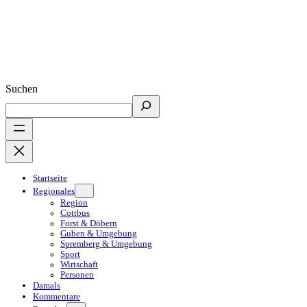
Suchen
Startseite
Regionales
Region
Cottbus
Forst & Döbern
Guben & Umgebung
Spremberg & Umgebung
Sport
Wirtschaft
Personen
Damals
Kommentare