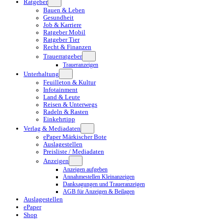
Ratgeber
Bauen & Leben
Gesundheit
Job & Karriere
Ratgeber Mobil
Ratgeber Tier
Recht & Finanzen
Trauerratgeber
Traueranzeigen
Unterhaltung
Feuilleton & Kultur
Infotainment
Land & Leute
Reisen & Unterwegs
Radeln & Rasten
Einkehrtipp
Verlag & Mediadaten
ePaper Märkischer Bote
Auslagestellen
Preisliste / Mediadaten
Anzeigen
Anzeigen aufgeben
Annahmestellen Kleinanzeigen
Danksagungen und Traueranzeigen
AGB für Anzeigen & Beilagen
Auslagestellen
ePaper
Shop