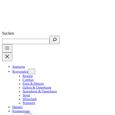
Suchen
Startseite
Regionales
Region
Cottbus
Forst & Döbern
Guben & Umgebung
Spremberg & Umgebung
Sport
Wirtschaft
Personen
Damals
Kommentare