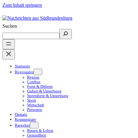
Zum Inhalt springen
Suchen
Startseite
Regionales
Region
Cottbus
Forst & Döbern
Guben & Umgebung
Spremberg & Umgebung
Sport
Wirtschaft
Personen
Damals
Kommentare
Ratgeber
Bauen & Leben
Gesundheit