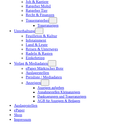
Job & Karriere
Ratgeber Mobil
Ratgeber Tier
Recht & Finanzen
Trauerratgeber
Traueranzeigen
Unterhaltung
Feuilleton & Kultur
Infotainment
Land & Leute
Reisen & Unterwegs
Radeln & Rasten
Einkehrtipp
Verlag & Mediadaten
ePaper Märkischer Bote
Auslagestellen
Preisliste / Mediadaten
Anzeigen
Anzeigen aufgeben
Annahmestellen Kleinanzeigen
Danksagungen und Traueranzeigen
AGB für Anzeigen & Beilagen
Auslagestellen
ePaper
Shop
Impressum