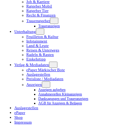
Job & Karriere
Ratgeber Mobil
Ratgeber Tier
Recht & Finanzen
Trauerratgeber
Traueranzeigen
Unterhaltung
Feuilleton & Kultur
Infotainment
Land & Leute
Reisen & Unterwegs
Radeln & Rasten
Einkehrtipp
Verlag & Mediadaten
ePaper Märkischer Bote
Auslagestellen
Preisliste / Mediadaten
Anzeigen
Anzeigen aufgeben
Annahmestellen Kleinanzeigen
Danksagungen und Traueranzeigen
AGB für Anzeigen & Beilagen
Auslagestellen
ePaper
Shop
Impressum