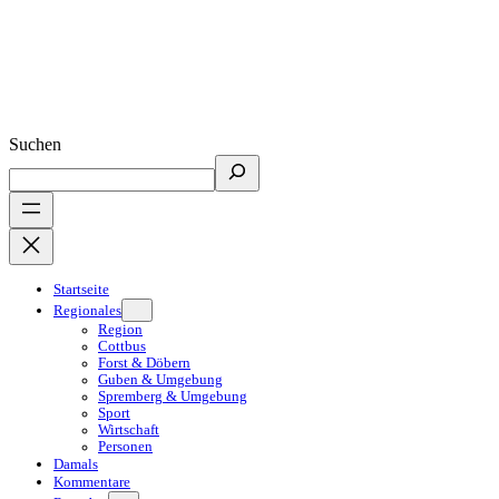
Suchen
Startseite
Regionales
Region
Cottbus
Forst & Döbern
Guben & Umgebung
Spremberg & Umgebung
Sport
Wirtschaft
Personen
Damals
Kommentare