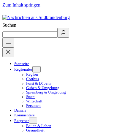
Zum Inhalt springen
Suchen
Startseite
Regionales
Region
Cottbus
Forst & Döbern
Guben & Umgebung
Spremberg & Umgebung
Sport
Wirtschaft
Personen
Damals
Kommentare
Ratgeber
Bauen & Leben
Gesundheit