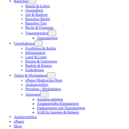
Ratgeber
Bauen & Leben
Gesundheit
Job & Karriere
Ratgeber Mobil
Ratgeber Tier
Recht & Finanzen
Trauerratgeber
Traueranzeigen
Unterhaltung
Feuilleton & Kultur
Infotainment
Land & Leute
Reisen & Unterwegs
Radeln & Rasten
Einkehrtipp
Verlag & Mediadaten
ePaper Märkischer Bote
Auslagestellen
Preisliste / Mediadaten
Anzeigen
Anzeigen aufgeben
Annahmestellen Kleinanzeigen
Danksagungen und Traueranzeigen
AGB für Anzeigen & Beilagen
Auslagestellen
ePaper
Shop