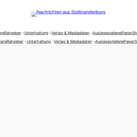
re
Ratgeber
Unterhaltung
Verlag & Mediadaten
Auslagestellen
ePaper
S
are
Ratgeber
Unterhaltung
Verlag & Mediadaten
Auslagestellen
ePaper