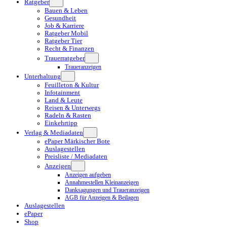
Ratgeber
Bauen & Leben
Gesundheit
Job & Karriere
Ratgeber Mobil
Ratgeber Tier
Recht & Finanzen
Trauerratgeber
Traueranzeigen
Unterhaltung
Feuilleton & Kultur
Infotainment
Land & Leute
Reisen & Unterwegs
Radeln & Rasten
Einkehrtipp
Verlag & Mediadaten
ePaper Märkischer Bote
Auslagestellen
Preisliste / Mediadaten
Anzeigen
Anzeigen aufgeben
Annahmestellen Kleinanzeigen
Danksagungen und Traueranzeigen
AGB für Anzeigen & Beilagen
Auslagestellen
ePaper
Shop