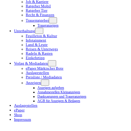
Job & Karriere
Ratgeber Mobil
Ratgeber Tier
Recht & Finanzen
Trauerratgeber
Traueranzeigen
Unterhaltung
Feuilleton & Kultur
Infotainment
Land & Leute
Reisen & Unterwegs
Radeln & Rasten
Einkehrtipp
Verlag & Mediadaten
ePaper Märkischer Bote
Auslagestellen
Preisliste / Mediadaten
Anzeigen
Anzeigen aufgeben
Annahmestellen Kleinanzeigen
Danksagungen und Traueranzeigen
AGB für Anzeigen & Beilagen
Auslagestellen
ePaper
Shop
Impressum