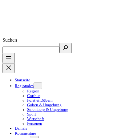
Suchen
Startseite
Regionales
Region
Cottbus
Forst & Döbern
Guben & Umgebung
Spremberg & Umgebung
Sport
Wirtschaft
Personen
Damals
Kommentare