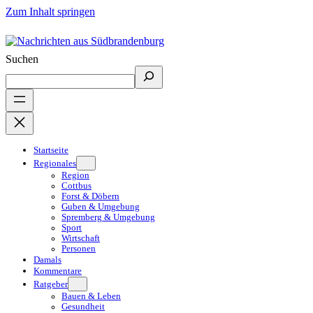
Zum Inhalt springen
Suchen
Startseite
Regionales
Region
Cottbus
Forst & Döbern
Guben & Umgebung
Spremberg & Umgebung
Sport
Wirtschaft
Personen
Damals
Kommentare
Ratgeber
Bauen & Leben
Gesundheit