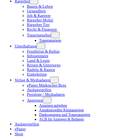
Ratgeber
Bauen & Leben
Gesundheit
Job & Karriere
Ratgeber Mobil
Ratgeber Tier
Recht & Finanzen
Trauerratgeber
Traueranzeigen
Unterhaltung
Feuilleton & Kultur
Infotainment
Land & Leute
Reisen & Unterwegs
Radeln & Rasten
Einkehrtipp
Verlag & Mediadaten
ePaper Märkischer Bote
Auslagestellen
Preisliste / Mediadaten
Anzeigen
Anzeigen aufgeben
Annahmestellen Kleinanzeigen
Danksagungen und Traueranzeigen
AGB für Anzeigen & Beilagen
Auslagestellen
ePaper
Shop