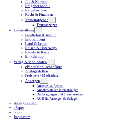
Job & Karriere
Ratgeber Mobil
Ratgeber Tier
Recht & Finanzen
Trauerratgeber
Traueranzeigen
Unterhaltung
Feuilleton & Kultur
Infotainment
Land & Leute
Reisen & Unterwegs
Radeln & Rasten
Einkehrtipp
Verlag & Mediadaten
ePaper Märkischer Bote
Auslagestellen
Preisliste / Mediadaten
Anzeigen
Anzeigen aufgeben
Annahmestellen Kleinanzeigen
Danksagungen und Traueranzeigen
AGB für Anzeigen & Beilagen
Auslagestellen
ePaper
Shop
Impressum