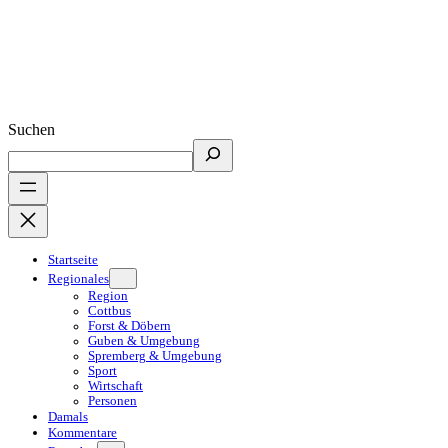
Suchen
Startseite
Regionales
Region
Cottbus
Forst & Döbern
Guben & Umgebung
Spremberg & Umgebung
Sport
Wirtschaft
Personen
Damals
Kommentare