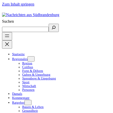
Zum Inhalt springen
Suchen
Startseite
Regionales
Region
Cottbus
Forst & Döbern
Guben & Umgebung
Spremberg & Umgebung
Sport
Wirtschaft
Personen
Damals
Kommentare
Ratgeber
Bauen & Leben
Gesundheit