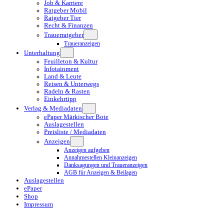
Job & Karriere
Ratgeber Mobil
Ratgeber Tier
Recht & Finanzen
Trauerratgeber
Traueranzeigen
Unterhaltung
Feuilleton & Kultur
Infotainment
Land & Leute
Reisen & Unterwegs
Radeln & Rasten
Einkehrtipp
Verlag & Mediadaten
ePaper Märkischer Bote
Auslagestellen
Preisliste / Mediadaten
Anzeigen
Anzeigen aufgeben
Annahmestellen Kleinanzeigen
Danksagungen und Traueranzeigen
AGB für Anzeigen & Beilagen
Auslagestellen
ePaper
Shop
Impressum