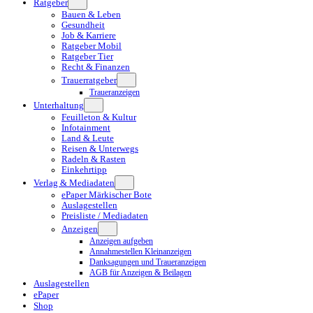
Ratgeber
Bauen & Leben
Gesundheit
Job & Karriere
Ratgeber Mobil
Ratgeber Tier
Recht & Finanzen
Trauerratgeber
Traueranzeigen
Unterhaltung
Feuilleton & Kultur
Infotainment
Land & Leute
Reisen & Unterwegs
Radeln & Rasten
Einkehrtipp
Verlag & Mediadaten
ePaper Märkischer Bote
Auslagestellen
Preisliste / Mediadaten
Anzeigen
Anzeigen aufgeben
Annahmestellen Kleinanzeigen
Danksagungen und Traueranzeigen
AGB für Anzeigen & Beilagen
Auslagestellen
ePaper
Shop