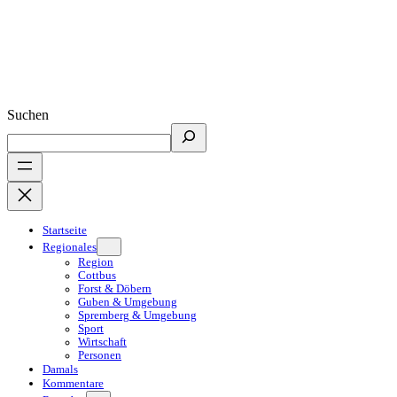
Suchen
Startseite
Regionales
Region
Cottbus
Forst & Döbern
Guben & Umgebung
Spremberg & Umgebung
Sport
Wirtschaft
Personen
Damals
Kommentare