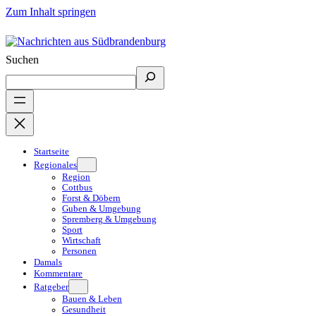
Zum Inhalt springen
Suchen
Startseite
Regionales
Region
Cottbus
Forst & Döbern
Guben & Umgebung
Spremberg & Umgebung
Sport
Wirtschaft
Personen
Damals
Kommentare
Ratgeber
Bauen & Leben
Gesundheit