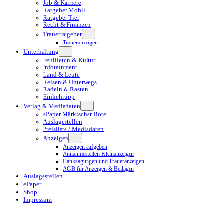
Job & Karriere
Ratgeber Mobil
Ratgeber Tier
Recht & Finanzen
Trauerratgeber
Traueranzeigen
Unterhaltung
Feuilleton & Kultur
Infotainment
Land & Leute
Reisen & Unterwegs
Radeln & Rasten
Einkehrtipp
Verlag & Mediadaten
ePaper Märkischer Bote
Auslagestellen
Preisliste / Mediadaten
Anzeigen
Anzeigen aufgeben
Annahmestellen Kleinanzeigen
Danksagungen und Traueranzeigen
AGB für Anzeigen & Beilagen
Auslagestellen
ePaper
Shop
Impressum