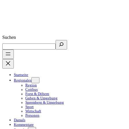
Suchen
Startseite
Regionales
Region
Cottbus
Forst & Döbern
Guben & Umgebung
Spremberg & Umgebung
Sport
Wirtschaft
Personen
Damals
Kommentare