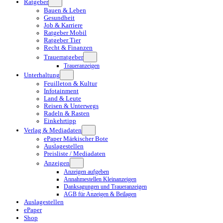
Ratgeber
Bauen & Leben
Gesundheit
Job & Karriere
Ratgeber Mobil
Ratgeber Tier
Recht & Finanzen
Trauerratgeber
Traueranzeigen
Unterhaltung
Feuilleton & Kultur
Infotainment
Land & Leute
Reisen & Unterwegs
Radeln & Rasten
Einkehrtipp
Verlag & Mediadaten
ePaper Märkischer Bote
Auslagestellen
Preisliste / Mediadaten
Anzeigen
Anzeigen aufgeben
Annahmestellen Kleinanzeigen
Danksagungen und Traueranzeigen
AGB für Anzeigen & Beilagen
Auslagestellen
ePaper
Shop