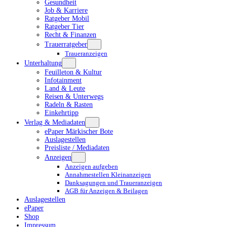
Gesundheit
Job & Karriere
Ratgeber Mobil
Ratgeber Tier
Recht & Finanzen
Trauerratgeber
Traueranzeigen
Unterhaltung
Feuilleton & Kultur
Infotainment
Land & Leute
Reisen & Unterwegs
Radeln & Rasten
Einkehrtipp
Verlag & Mediadaten
ePaper Märkischer Bote
Auslagestellen
Preisliste / Mediadaten
Anzeigen
Anzeigen aufgeben
Annahmestellen Kleinanzeigen
Danksagungen und Traueranzeigen
AGB für Anzeigen & Beilagen
Auslagestellen
ePaper
Shop
Impressum