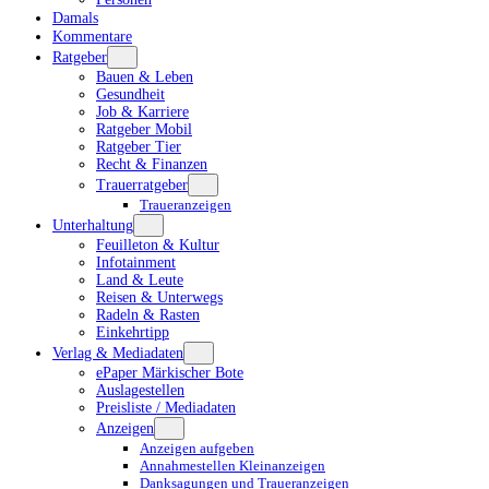
Damals
Kommentare
Ratgeber
Bauen & Leben
Gesundheit
Job & Karriere
Ratgeber Mobil
Ratgeber Tier
Recht & Finanzen
Trauerratgeber
Traueranzeigen
Unterhaltung
Feuilleton & Kultur
Infotainment
Land & Leute
Reisen & Unterwegs
Radeln & Rasten
Einkehrtipp
Verlag & Mediadaten
ePaper Märkischer Bote
Auslagestellen
Preisliste / Mediadaten
Anzeigen
Anzeigen aufgeben
Annahmestellen Kleinanzeigen
Danksagungen und Traueranzeigen