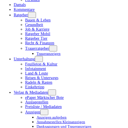
Damals
Kommentare
Ratgeber
Bauen & Leben
Gesundheit
Job & Karriere
Ratgeber Mobil
Ratgeber Tier
Recht & Finanzen
Trauerratgeber
Traueranzeigen
Unterhaltung
Feuilleton & Kultur
Infotainment
Land & Leute
Reisen & Unterwegs
Radeln & Rasten
Einkehrtipp
Verlag & Mediadaten
ePaper Märkischer Bote
Auslagestellen
Preisliste / Mediadaten
Anzeigen
Anzeigen aufgeben
Annahmestellen Kleinanzeigen
Danksagungen und Traueranzeigen