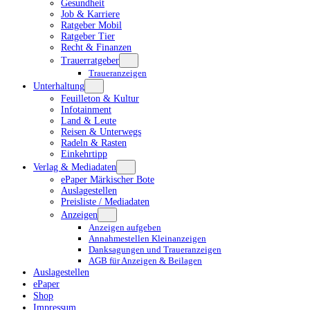
Gesundheit
Job & Karriere
Ratgeber Mobil
Ratgeber Tier
Recht & Finanzen
Trauerratgeber
Traueranzeigen
Unterhaltung
Feuilleton & Kultur
Infotainment
Land & Leute
Reisen & Unterwegs
Radeln & Rasten
Einkehrtipp
Verlag & Mediadaten
ePaper Märkischer Bote
Auslagestellen
Preisliste / Mediadaten
Anzeigen
Anzeigen aufgeben
Annahmestellen Kleinanzeigen
Danksagungen und Traueranzeigen
AGB für Anzeigen & Beilagen
Auslagestellen
ePaper
Shop
Impressum